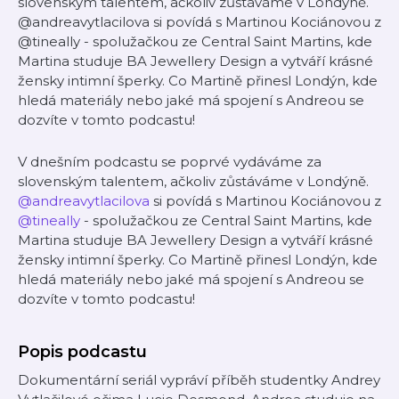
slovenským talentem, ačkoliv zůstáváme v Londýně.
@andreavytlacilova si povídá s Martinou Kociánovou z
@tineally - spolužačkou ze Central Saint Martins, kde
Martina studuje BA Jewellery Design a vytváří krásné
žensky intimní šperky. Co Martině přinesl Londýn, kde
hledá materiály nebo jaké má spojení s Andreou se
dozvíte v tomto podcastu!
V dnešním podcastu se poprvé vydáváme za
slovenským talentem, ačkoliv zůstáváme v Londýně.
@andreavytlacilova
si povídá s Martinou Kociánovou z
@tineally
- spolužačkou ze Central Saint Martins, kde
Martina studuje BA Jewellery Design a vytváří krásné
žensky intimní šperky. Co Martině přinesl Londýn, kde
hledá materiály nebo jaké má spojení s Andreou se
dozvíte v tomto podcastu!
Popis podcastu
Dokumentární seriál vypráví příběh studentky Andrey