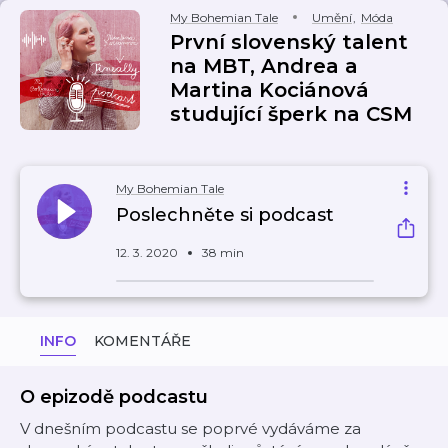
My Bohemian Tale
Umění
,
Móda
První slovenský talent
na MBT, Andrea a
Martina Kociánová
studující šperk na CSM
My Bohemian Tale
Poslechněte si podcast
12. 3. 2020
38 min
INFO
KOMENTÁŘE
O epizodě podcastu
V dnešním podcastu se poprvé vydáváme za