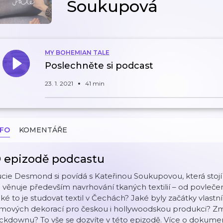
Soukupová
MY BOHEMIAN TALE
Poslechněte si podcast
23. 1. 2021
41 min
NFO
KOMENTÁŘE
 epizodě podcastu
cie Desmond si povídá s Kateřinou Soukupovou, která stojí 
 věnuje především navrhování tkaných textilií – od povleče
ké to je studovat textil v Čechách? Jaké byly začátky vlastní
lmových dekorací pro českou i hollywoodskou produkci? Zm
ckdownu? To vše se dozvíte v této epizodě. Více o dokume