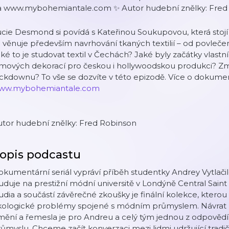
a www.mybohemiantale.com ✨ Autor hudební znělky: Fred
cie Desmond si povídá s Kateřinou Soukupovou, která stojí 
 věnuje především navrhování tkaných textilií – od povleče
ké to je studovat textil v Čechách? Jaké byly začátky vlastní
lmových dekorací pro českou i hollywoodskou produkci? Zm
ckdownu? To vše se dozvíte v této epizodě. Více o dokume
ww.mybohemiantale.com
utor hudební znělky: Fred Robinson
opis podcastu
okumentární seriál vypráví příběh studentky Andrey Vytla
uduje na prestižní módní universitě v Londýně Central Saint
udia a součástí závěrečné zkoušky je finální kolekce, kter
kologické problémy spojené s módním průmyslem. Návrat k 
ění a řemesla je pro Andreu a celý tým jednou z odpovědí
ůmyslu. Chceme začít konverzaci mezi lidmi udržující tradičn