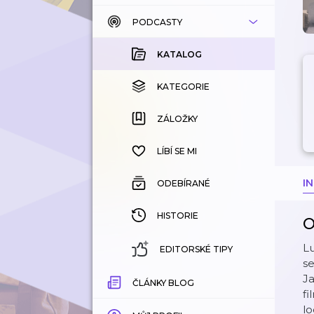
PODCASTY
KATALOG
KOUPENÉ
KATALOG
KATEGORIE
KATEGORIE
ZÁLOŽKY
ZÁLOŽKY
HISTORIE
LÍBÍ SE MI
I
ODEBÍRANÉ
HISTORIE
O
Lu
EDITORSKÉ TIPY
se
Ja
ČLÁNKY BLOG
fi
lo