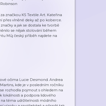
 Robinson
za značkou KS Textile Art. Kateřina
ní přes vlněné deky až po koberce.
 značky a jak se dostala ke tvorbě
ěnilo se nějak stolování během
ntu Můj český příběh najdete na
čilové očima Lucie Desmond. Andrea
 Martins, kde je v posledním ročníku
ou se rozhodla pojmout s ohledem na
lokálnosti a podpora lidového
 na téma udržitelnosti módního
í výrobu a spotřebiteli a přispět tak