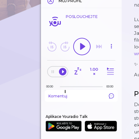
MŮJ PROFIL
n
POSLOUCHEJTE
Lu
se
Ja
fi
lo
w
✨
1.00
×
A
00:00
00:00
P
Komentuj
D
st
Aplikace Youradio Talk
st
e
um
pr