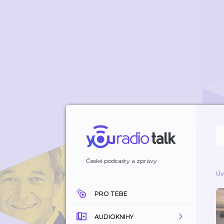
České podcasty a zprávy
Úv
PRO TEBE
AUDIOKNIHY