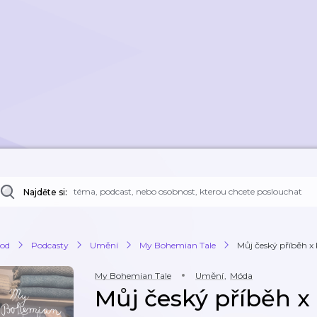
Najděte si:
od
Podcasty
Umění
My Bohemian Tale
Můj český příběh x
My Bohemian Tale
Umění
,
Móda
Můj český příběh x