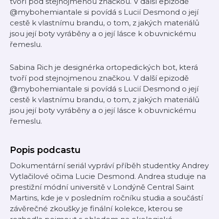
tvoří pod stejnojmenou značkou. V další epizodě
@mybohemiantale si povídá s Lucií Desmond o její
cestě k vlastnímu brandu, o tom, z jakých materiálů
jsou její boty vyráběny a o její lásce k obuvnickému
řemeslu.
Sabina Rich je designérka ortopedických bot, která
tvoří pod stejnojmenou značkou. V další epizodě
@mybohemiantale si povídá s Lucií Desmond o její
cestě k vlastnímu brandu, o tom, z jakých materiálů
jsou její boty vyráběny a o její lásce k obuvnickému
řemeslu.
Popis podcastu
Dokumentární seriál vypráví příběh studentky Andrey
Vytlačilové očima Lucie Desmond. Andrea studuje na
prestižní módní universitě v Londýně Central Saint
Martins, kde je v posledním ročníku studia a součástí
závěrečné zkoušky je finální kolekce, kterou se