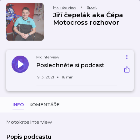
Mx Interview
Sport
Jiří čepelák aka Čépa
Motocross rozhovor
Mx Interview
Poslechněte si podcast
19. 3. 2021
16 min
INFO
KOMENTÁŘE
Motokros interview
Popis podcastu