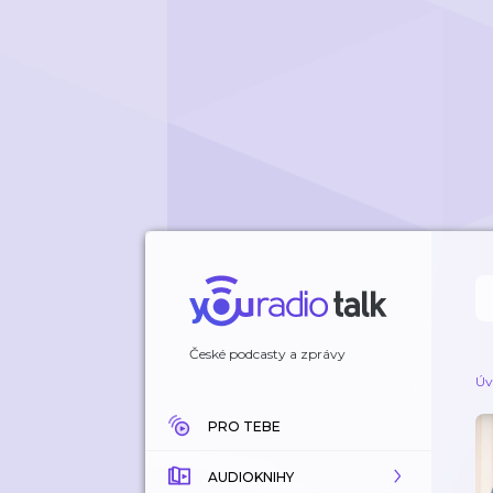
České podcasty a zprávy
Úv
PRO TEBE
AUDIOKNIHY