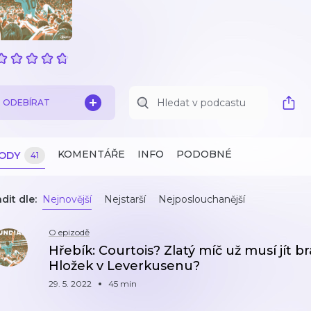
ODEBÍRAT
KOMENTÁŘE
INFO
PODOBNÉ
ZODY
41
dit dle:
Nejnovější
Nejstarší
Nejposlouchanější
O epizodě
Hřebík: Courtois? Zlatý míč už musí jít br
Hložek v Leverkusenu?
29. 5. 2022
45 min