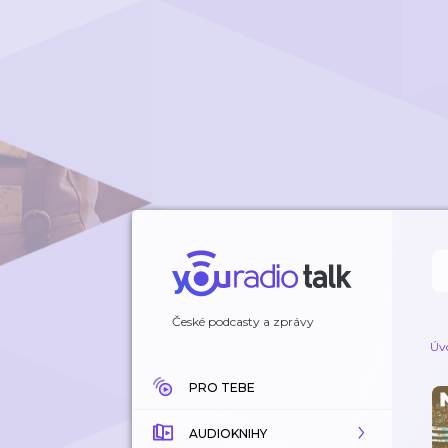
České podcasty a zprávy
Úv
PRO TEBE
AUDIOKNIHY