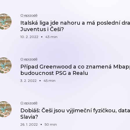
O epizodě
Italská liga jde nahoru a má poslední dra
Juventus i Češi?
10. 2. 2022
43 min
O epizodě
Případ Greenwood a co znamená Mbap
budoucnost PSG a Realu
3. 2. 2022
45 min
O epizodě
Dobiáš: Češi jsou výjimeční fyzičkou, data
Slavia?
26. 1. 2022
50 min