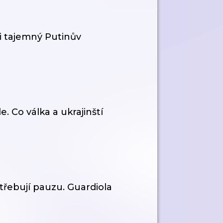
 i tajemný Putinův
. Co válka a ukrajinští
řebují pauzu. Guardiola