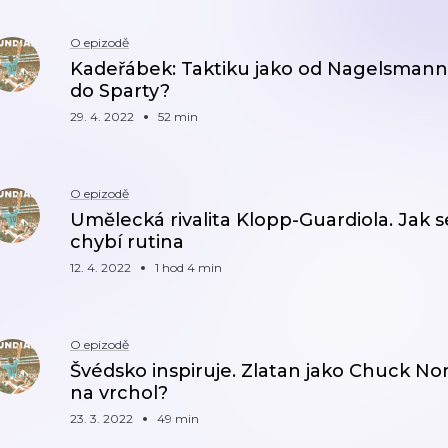
O epizodě
Kadeřábek: Taktiku jako od Nagelsmanna
do Sparty?
29. 4. 2022
52 min
O epizodě
Umělecká rivalita Klopp-Guardiola. Jak 
chybí rutina
12. 4. 2022
1 hod 4 min
O epizodě
Švédsko inspiruje. Zlatan jako Chuck Nor
na vrchol?
23. 3. 2022
49 min