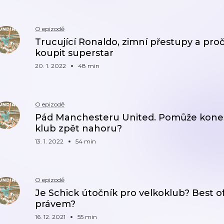
O epizodě
Trucující Ronaldo, zimní přestupy a pr
koupit superstar
20. 1. 2022
48 min
O epizodě
Pád Manchesteru United. Pomůže konec
klub zpět nahoru?
13. 1. 2022
54 min
O epizodě
Je Schick útočník pro velkoklub? Best of
právem?
16. 12. 2021
55 min