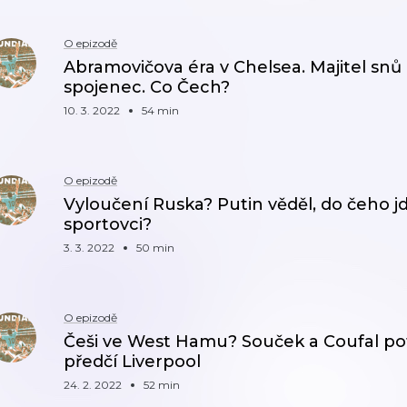
O epizodě
Abramovičova éra v Chelsea. Majitel snů
spojenec. Co Čech?
10. 3. 2022
54 min
O epizodě
Vyloučení Ruska? Putin věděl, do čeho jde
sportovci?
3. 3. 2022
50 min
O epizodě
Češi ve West Hamu? Souček a Coufal pot
předčí Liverpool
24. 2. 2022
52 min