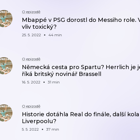
O epizodě
Mbappé v PSG dorostl do Messiho role.
vliv toxický?
25. 5. 2022
44 min
O epizodě
Německá cesta pro Spartu? Herrlich je je
říká britský novinář Brassell
16. 5. 2022
31 min
O epizodě
Historie dotáhla Real do finále, další ko
Liverpoolu?
5. 5. 2022
37 min