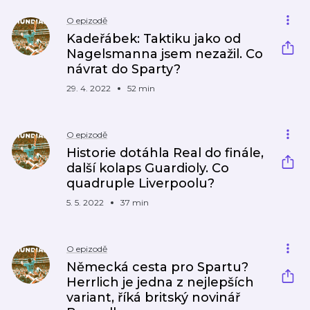
O epizodě
Kadeřábek: Taktiku jako od
Nagelsmanna jsem nezažil. Co
návrat do Sparty?
29. 4. 2022
52 min
O epizodě
Historie dotáhla Real do finále,
další kolaps Guardioly. Co
quadruple Liverpoolu?
5. 5. 2022
37 min
O epizodě
Německá cesta pro Spartu?
Herrlich je jedna z nejlepších
variant, říká britský novinář