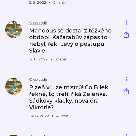
5. 8. 2022
34 min
O epizodě
Mandous se dostal z těžkého
období. Kačarabův zápas to
nebyl, řekl Levý o postupu
Slavie
12. 8. 2022
37 min
O epizodě
Plzeň v Lize mistrů! Co Bílek
řekne, to trefí, říká Zelenka.
Šádkovy klacky, nová éra
Viktorie?
24. 8. 2022
45 min