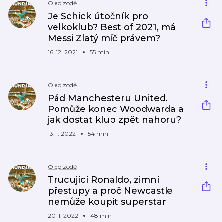
O epizodě
Je Schick útočník pro
velkoklub? Best of 2021, má
Messi Zlatý míč právem?
16. 12. 2021
55 min
O epizodě
Pád Manchesteru United.
Pomůže konec Woodwarda a
jak dostat klub zpět nahoru?
13. 1. 2022
54 min
O epizodě
Trucující Ronaldo, zimní
přestupy a proč Newcastle
nemůže koupit superstar
20. 1. 2022
48 min