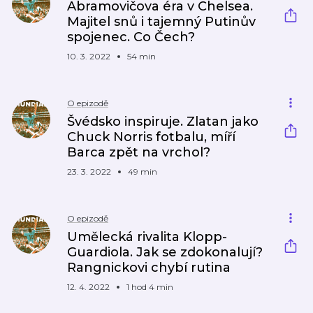
Abramovičova éra v Chelsea.
Majitel snů i tajemný Putinův
spojenec. Co Čech?
10. 3. 2022
54 min
O epizodě
Švédsko inspiruje. Zlatan jako
Chuck Norris fotbalu, míří
Barca zpět na vrchol?
23. 3. 2022
49 min
O epizodě
Umělecká rivalita Klopp-
Guardiola. Jak se zdokonalují?
Rangnickovi chybí rutina
12. 4. 2022
1 hod 4 min