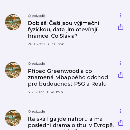
O epizodě
Dobiáš: Češi jsou výjimeční
fyzičkou, data jim otevírají
hranice. Co Slavia?
26. 1. 2022
50 min
O epizodě
Případ Greenwood a co
znamená Mbappého odchod
pro budoucnost PSG a Realu
3. 2. 2022
45 min
O epizodě
Italská liga jde nahoru a má
poslední drama o titul v Evropě.