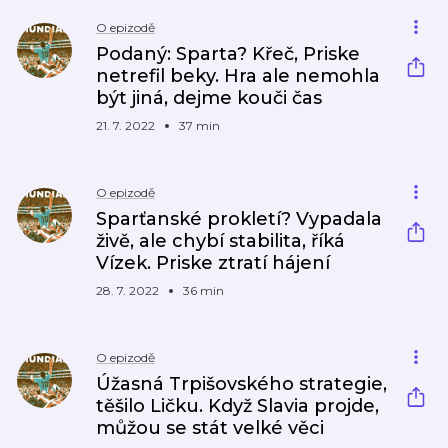
O epizodě
Podaný: Sparta? Křeč, Priske
netrefil beky. Hra ale nemohla
být jiná, dejme kouči čas
21. 7. 2022
37 min
O epizodě
Sparťanské prokletí? Vypadala
živě, ale chybí stabilita, říká
Vízek. Priske ztratí hájení
28. 7. 2022
36 min
O epizodě
Úžasná Trpišovského strategie,
těšilo Ličku. Když Slavia projde,
můžou se stát velké věci