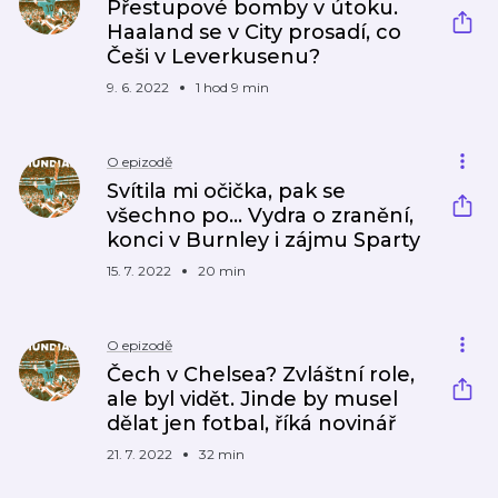
Přestupové bomby v útoku.
Haaland se v City prosadí, co
Češi v Leverkusenu?
9. 6. 2022
1 hod 9 min
O epizodě
Svítila mi očička, pak se
všechno po... Vydra o zranění,
konci v Burnley i zájmu Sparty
15. 7. 2022
20 min
O epizodě
Čech v Chelsea? Zvláštní role,
ale byl vidět. Jinde by musel
dělat jen fotbal, říká novinář
21. 7. 2022
32 min