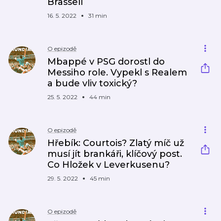
Brassell
16. 5. 2022
31 min
O epizodě
Mbappé v PSG dorostl do
Messiho role. Vypekl s Realem
a bude vliv toxický?
25. 5. 2022
44 min
O epizodě
Hřebík: Courtois? Zlatý míč už
musí jít brankáři, klíčový post.
Co Hložek v Leverkusenu?
29. 5. 2022
45 min
O epizodě