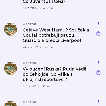
Co Juventus i Češi?
10. 2. 2022
43 min
O epizodě
Češi ve West Hamu? Souček a
Coufal potřebují pauzu.
Guardiola předčí Liverpool
24. 2. 2022
52 min
O epizodě
Vyloučení Ruska? Putin věděl,
do čeho jde. Co válka a
ukrajinští sportovci?
3. 3. 2022
50 min
O epizodě