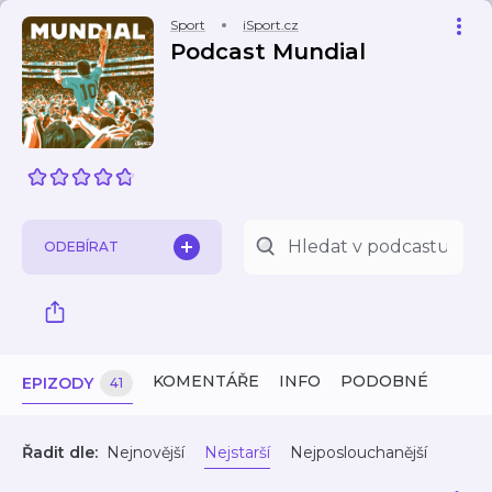
Sport
iSport.cz
Podcast Mundial
ODEBÍRAT
KOMENTÁŘE
INFO
PODOBNÉ
EPIZODY
41
Řadit dle:
Nejnovější
Nejstarší
Nejposlouchanější