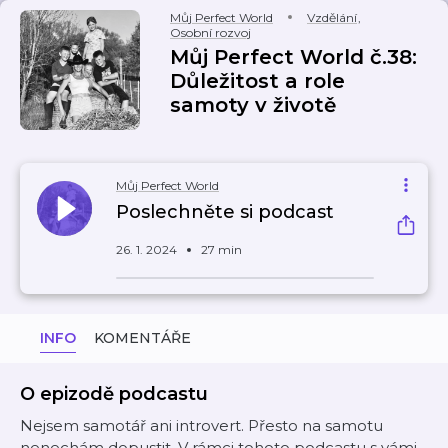
Můj Perfect World
Vzdělání
,
Osobní rozvoj
Můj Perfect World č.38:
Důležitost a role
samoty v životě
Můj Perfect World
Poslechněte si podcast
26. 1. 2024
27 min
INFO
KOMENTÁŘE
O epizodě podcastu
Nejsem samotář ani introvert. Přesto na samotu
nenechám dopustit. V rámci tohoto podcastu s vámi