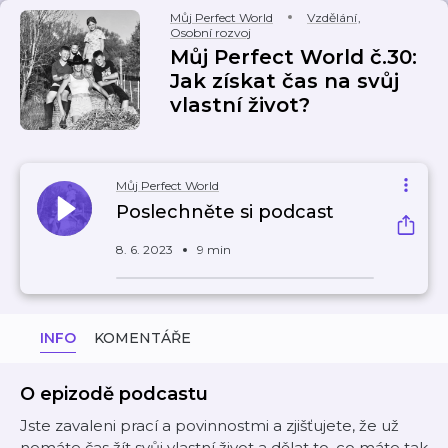
Můj Perfect World
Vzdělání
,
Osobní rozvoj
Můj Perfect World č.30:
Jak získat čas na svůj
vlastní život?
Můj Perfect World
Poslechněte si podcast
8. 6. 2023
9 min
INFO
KOMENTÁŘE
O epizodě podcastu
Jste zavaleni prací a povinnostmi a zjišťujete, že už
nemáte čas žít svůj vlastní život a dělat to, co máte tak