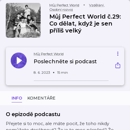
Můj Perfect World
Vzdělání
,
Osobní rozvoj
Můj Perfect World č.29:
Co dělat, když je sen
příliš velký
Můj Perfect World
Poslechněte si podcast
8. 6. 2023
15 min
INFO
KOMENTÁŘE
O epizodě podcastu
Přejete si to moc, ale máte pocit, že toho nikdy
nemůžete dosáhnout? Že je to moc náročné? Že