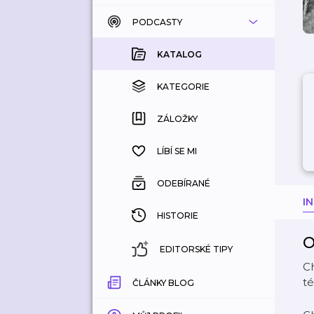
PODCASTY
KATALOG
KOUPENÉ
KATALOG
KATEGORIE
KATEGORIE
ZÁLOŽKY
ZÁLOŽKY
HISTORIE
LÍBÍ SE MI
ODEBÍRANÉ
I
HISTORIE
O
EDITORSKÉ TIPY
Ch
té
ČLÁNKY BLOG