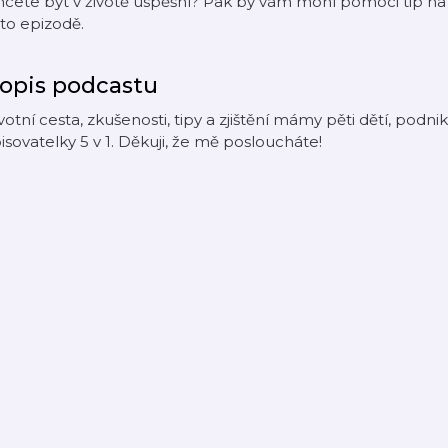
cete být v životě úspěšní? Pak by vám mohl pomoci tip na 
to epizodě.
opis podcastu
votní cesta, zkušenosti, tipy a zjištění mámy pěti dětí, podni
isovatelky 5 v 1. Děkuji, že mě posloucháte!