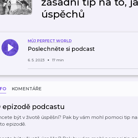
zásadní tip na to, 
úspěchů
MŮJ PERFECT WORLD
Poslechněte si podcast
6. 5. 2023
17 min
NFO
KOMENTÁŘE
 epizodě podcastu
cete být v životě úspěšní? Pak by vám mohl pomoci tip na 
to epizodě.