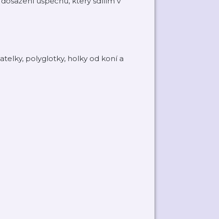
dosažení úspěchu, který sdílím v
katelky, polyglotky, holky od koní a