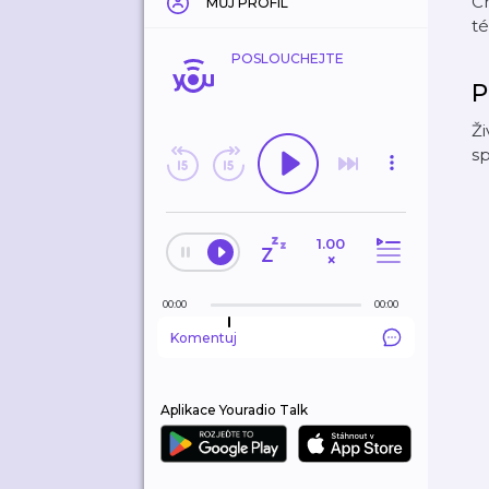
Ch
MŮJ PROFIL
té
POSLOUCHEJTE
P
Ži
sp
1.00
×
00:00
00:00
Komentuj
Aplikace Youradio Talk