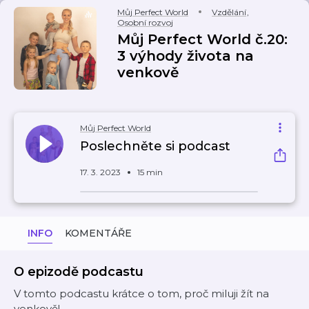
Můj Perfect World
Vzdělání
,
Osobní rozvoj
Můj Perfect World č.20:
3 výhody života na
venkově
Můj Perfect World
Poslechněte si podcast
17. 3. 2023
15 min
INFO
KOMENTÁŘE
O epizodě podcastu
V tomto podcastu krátce o tom, proč miluji žít na
venkově!