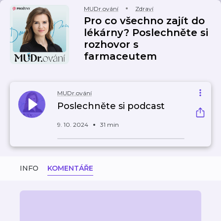
MUDr.ování
Zdraví
Pro co všechno zajít do
lékárny? Poslechněte si
rozhovor s
farmaceutem
MUDr.ování
Poslechněte si podcast
9. 10. 2024
31 min
INFO
KOMENTÁŘE