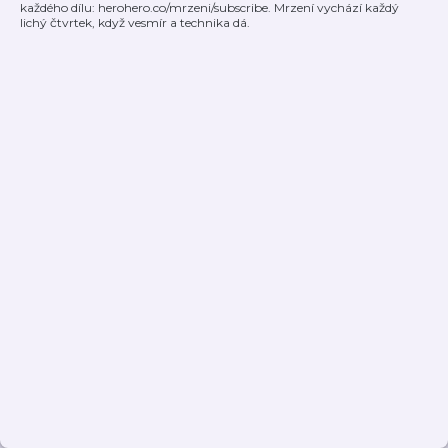
každého dílu: herohero.co/mrzeni/subscribe. Mrzení vychází každý
lichý čtvrtek, když vesmír a technika dá.