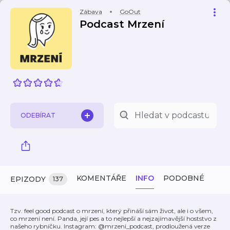
Zábava
GoOut
Podcast Mrzení
ODEBÍRAT
KOMENTÁŘE
INFO
PODOBNÉ
EPIZODY
137
Tzv. feel good podcast o mrzení, který přináší sám život, ale i o všem,
co mrzení není. Panda, její pes a to nejlepší a nejzajímavější hoststvo z
našeho rybníčku. Instagram: @mrzeni_podcast, prodloužená verze