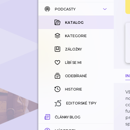
PODCASTY
KATALOG
KOUPENÉ
KATALOG
KATEGORIE
KATEGORIE
ZÁLOŽKY
ZÁLOŽKY
HISTORIE
LÍBÍ SE MI
I
ODEBÍRANÉ
HISTORIE
V
no
EDITORSKÉ TIPY
co
fu
p
ČLÁNKY BLOG
sp