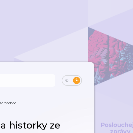
 ze záchod...
 a historky ze