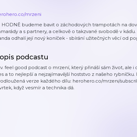
erohero.co/mrzeni
e HODNĚ budeme bavit o záchodových trampotách na dovolen
marády a s partnery, a celkově o takzvané svobodě v káďu
nda odhalí její nový koníček - sbírání užitečných věcí od po
opis podcastu
v. feel good podcast o mrzení, který přináší sám život, ale i
s a to nejlepší a nejzajímavější hoststvo z našeho rybníčk
odloužená verze každého dílu: herohero.co/mrzeni/subscrib
vrtek, když vesmír a technika dá.