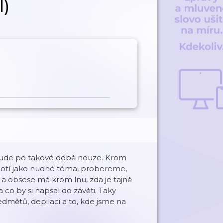
l)
ebude po takové době nouze. Krom
dnotí jako nudné téma, probereme,
 a obsese má krom lnu, zda je tajně
a co by si napsal do závěti. Taky
ětů, depilaci a to, kde jsme na