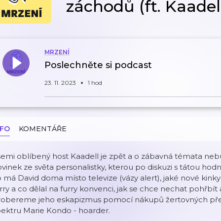
záchodů (ft. Kaadel
MRZENÍ
Poslechněte si podcast
23. 11. 2023
1 hod
NFO
KOMENTÁŘE
šemi oblíbený host Kaadell je zpět a o zábavná témata n
vinek ze světa personalistky, kterou po diskuzi s tátou ho
 má David doma místo televize (vázy alert), jaké nové kinky
rry a co dělal na furry konvenci, jak se chce nechat pohřbít 
robereme jeho eskapizmus pomocí nákupů žertovných předm
ektru Marie Kondo - hoarder.