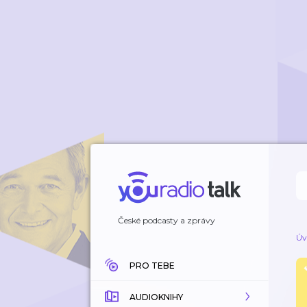
České podcasty a zprávy
Úv
PRO TEBE
AUDIOKNIHY