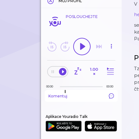
MŮJ PROFIL
V
h
POSLOUCHEJTE
s
ka
Pa
P
Tz
1.00
×
pe
pr
00:00
00:00
čt
Komentuj
Aplikace Youradio Talk