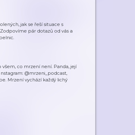
ých, jak se řeší situace s
. Zodpovíme pár dotazů od vás a
pelnic.
 o všem, co mrzení není. Panda, její
u. Instagram: @mrzeni_podcast,
e. Mrzení vychází každý lichý