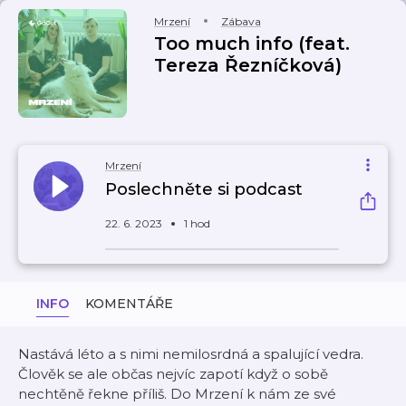
Mrzení
Zábava
Too much info (feat.
Tereza Řezníčková)
Mrzení
Poslechněte si podcast
22. 6. 2023
1 hod
INFO
KOMENTÁŘE
Nastává léto a s nimi nemilosrdná a spalující vedra.
Člověk se ale občas nejvíc zapotí když o sobě
nechtěně řekne příliš. Do Mrzení k nám ze své