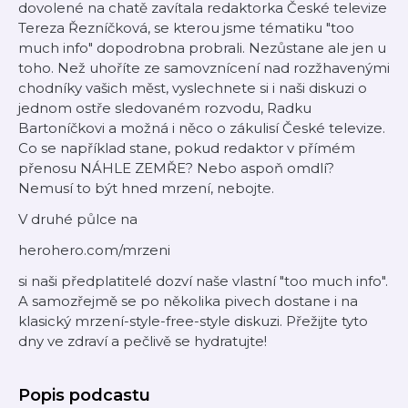
dovolené na chatě zavítala redaktorka České televize
Tereza Řezníčková, se kterou jsme tématiku "too
much info" dopodrobna probrali. Nezůstane ale jen u
toho. Než uhoříte ze samovznícení nad rozžhavenými
chodníky vašich měst, vyslechnete si i naši diskuzi o
jednom ostře sledovaném rozvodu, Radku
Bartoníčkovi a možná i něco o zákulisí České televize.
Co se například stane, pokud redaktor v přímém
přenosu NÁHLE ZEMŘE? Nebo aspoň omdlí?
Nemusí to být hned mrzení, nebojte.
V druhé půlce na
herohero.com/mrzeni
si naši předplatitelé dozví naše vlastní "too much info".
A samozřejmě se po několika pivech dostane i na
klasický mrzení-style-free-style diskuzi. Přežijte tyto
dny ve zdraví a pečlivě se hydratujte!
Popis podcastu