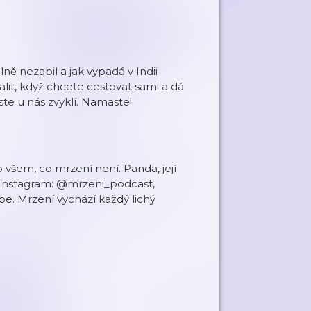
!
lně nezabil a jak vypadá v Indii
balit, když chcete cestovat sami a dá
ste u nás zvyklí. Namaste!
 o všem, co mrzení není. Panda, její
u. Instagram: @mrzeni_podcast,
e. Mrzení vychází každý lichý