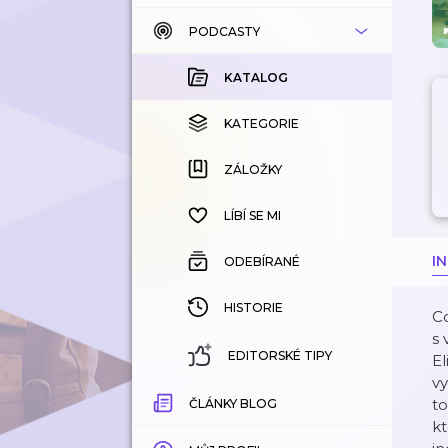
PODCASTY
KATALOG
KOUPENÉ
KATALOG
KATEGORIE
KATEGORIE
ZÁLOŽKY
ZÁLOŽKY
HISTORIE
LÍBÍ SE MI
I
ODEBÍRANÉ
HISTORIE
Co
s 
EDITORSKÉ TIPY
El
vy
to
ČLÁNKY BLOG
kt