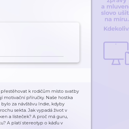
e přestěhovat k rodičům místo svatby
jí motivační příručky. Naše hostka
o bylo za návštěvu Indie, kdyby
rochu sekta. Jak vypadá život v
en a lísteček? A proč má guru,
u? A platí stereotyp o káďu v