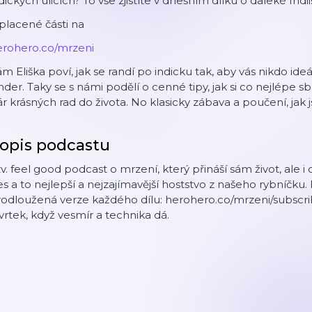
dickych ulicích? To vše zjistíte v dnešním dílku o daleké Indii
placené části na
erohero.co/mrzeni
m Eliška poví, jak se randí po indicku tak, aby vás nikdo ideá
nder. Taky se s námi podělí o cenné tipy, jak si co nejlépe s
r krásných rad do života. No klasicky zábava a poučení, jak j
opis podcastu
v. feel good podcast o mrzení, který přináší sám život, ale i
s a to nejlepší a nejzajímavější hoststvo z našeho rybníčk
odloužená verze každého dílu: herohero.co/mrzeni/subscrib
vrtek, když vesmír a technika dá.