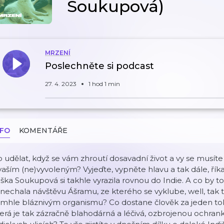
Soukupová)
MRZENÍ
Poslechněte si podcast
27. 4. 2023
1 hod 1 min
NFO
KOMENTÁŘE
 udělat, když se vám zhroutí dosavadní život a vy se musít
vaším (ne)vyvoleným? Vyjeďte, vypněte hlavu a tak dále, říka
iška Soukupová si takhle vyrazila rovnou do Indie. A co by t
nechala návštěvu Ášramu, ze kterého se vyklube, well, tak t
mhle bláznivým organismu? Co dostane člověk za jeden tok
erá je tak zázračně blahodárná a léčivá, ozbrojenou ochrank