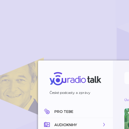
České podcasty a zprávy
Úv
PRO TEBE
AUDIOKNIHY