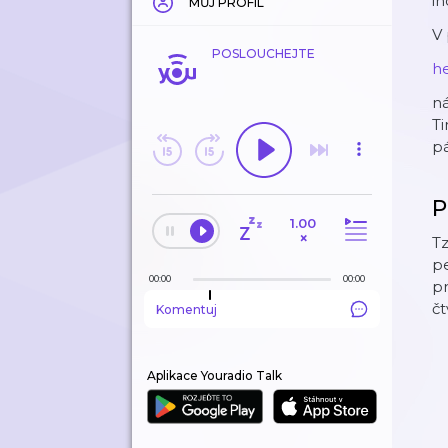
in
MŮJ PROFIL
V 
POSLOUCHEJTE
h
ná
Ti
pá
P
1.00
×
Tz
pe
00:00
00:00
pr
čt
Komentuj
Aplikace Youradio Talk