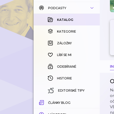
PODCASTY
KATALOG
KOUPENÉ
KATALOG
KATEGORIE
KATEGORIE
ZÁLOŽKY
ZÁLOŽKY
HISTORIE
LÍBÍ SE MI
I
ODEBÍRANÉ
HISTORIE
O
Ná
EDITORSKÉ TIPY
or
oč
ČLÁNKY BLOG
VE
na