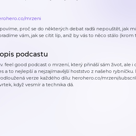
erohero.co/mrzeni
 povíme, proč se do některých debat radši nepouštět, jak mů
radíme vám, jak se cítit líp, aniž by vás to něco stálo (krom
opis podcastu
v. feel good podcast o mrzení, který přináší sám život, ale i
s a to nejlepší a nejzajímavější hoststvo z našeho rybníčk
odloužená verze každého dílu: herohero.co/mrzeni/subscrib
vrtek, když vesmír a technika dá.