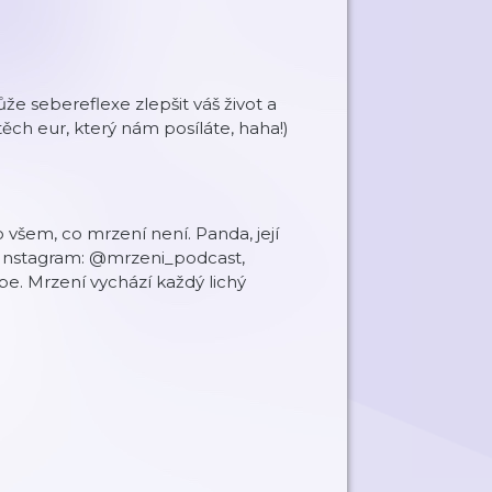
že sebereflexe zlepšit váš život a
 těch eur, který nám posíláte, haha!)
 o všem, co mrzení není. Panda, její
u. Instagram: @mrzeni_podcast,
e. Mrzení vychází každý lichý