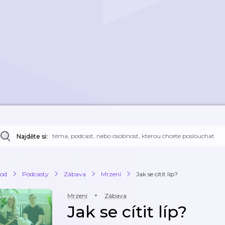
Najděte si:
od
Podcasty
Zábava
Mrzení
Jak se cítit líp?
Mrzení
Zábava
Jak se cítit líp?