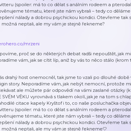
itteru (spoiler: má to co dělat s análním rodeem a pteroda
věnujeme tématu, které jste nám vybrali – tedy co děláme pr
epšení nálady a dobrou psychickou kondici. Otevřeme tak st
 možná neptali, ale my vám je stejně řekneme?
erohero.co/mrzeni
 povíme, proč se do některých debat radši nepouštět, jak mů
radíme vám, jak se cítit líp, aniž by vás to něco stálo (krom
s drahý host onemocněl, tak jsme to vzali po dlouhé době 
igin story. Neporadíme vám, jak nebýt nemocní, protože mi
ekávat ale můžete pár odpovědí na vámi zaslané otázky (k
 SVÉM VĚKU vyrovnává s tlakem okolí, jak je na tom s chlapc
hodilé citace kapely Kryštof i to, co naše posluchačka objevil
itteru (spoiler: má to co dělat s análním rodeem a pteroda
věnujeme tématu, které jste nám vybrali – tedy co děláme pr
epšení nálady a dobrou psychickou kondici. Otevřeme tak st
 možná neptali, ale my vám je stejně řekneme🤍