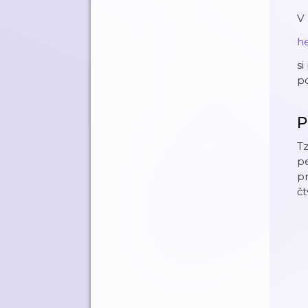
V
h
si
po
P
Tz
pe
pr
čt