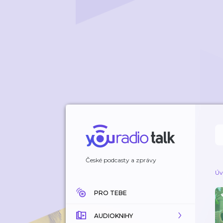
České podcasty a zprávy
Úv
PRO TEBE
AUDIOKNIHY