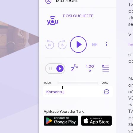
MŮJ PROFIL
Tw
po
POSLOUCHEJTE
zl
se
V
h
si
po
1.00
×
Ná
00:00
00:00
or
oč
Komentuj
VE
na
Tw
Aplikace Youradio Talk
po
zl
se