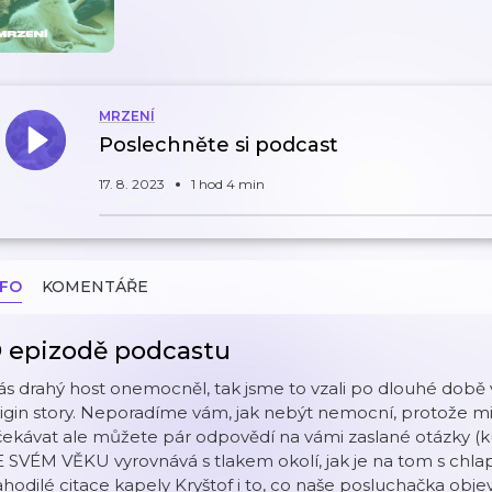
MRZENÍ
Poslechněte si podcast
17. 8. 2023
1 hod 4 min
NFO
KOMENTÁŘE
 epizodě podcastu
s drahý host onemocněl, tak jsme to vzali po dlouhé době 
igin story. Neporadíme vám, jak nebýt nemocní, protože mi
ekávat ale můžete pár odpovědí na vámi zaslané otázky (k
 SVÉM VĚKU vyrovnává s tlakem okolí, jak je na tom s chlapc
hodilé citace kapely Kryštof i to, co naše posluchačka objevil