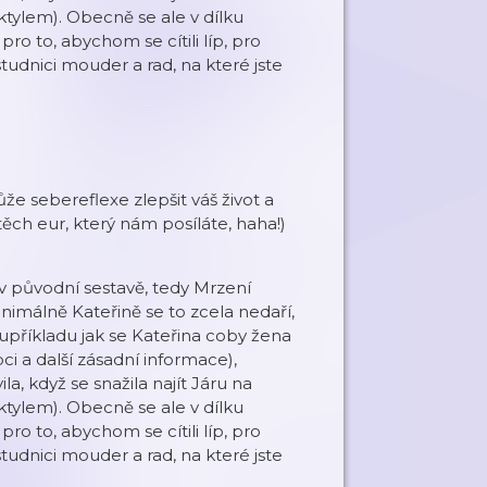
ktylem). Obecně se ale v dílku
o to, abychom se cítili líp, pro
udnici mouder a rad, na které jste
že sebereflexe zlepšit váš život a
 těch eur, který nám posíláte, haha!)
v původní sestavě, tedy Mrzení
nimálně Kateřině se to zcela nedaří,
upříkladu jak se Kateřina coby žena
i a další zásadní informace),
a, když se snažila najít Járu na
ktylem). Obecně se ale v dílku
o to, abychom se cítili líp, pro
udnici mouder a rad, na které jste