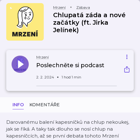
Mrzení
Zábava
Chlupatá záda a nové
začátky (ft. Jirka
Jelínek)
Mrzení
Poslechněte si podcast
2. 2. 2024
1 hod 1 min
INFO
KOMENTÁŘE
Darovanému balení kapesníčků na chlup nekoukej,
jak se říká. A taky tak dlouho se nosí chlup na
kapesníčcích, až se první debata tohoto Mrzení