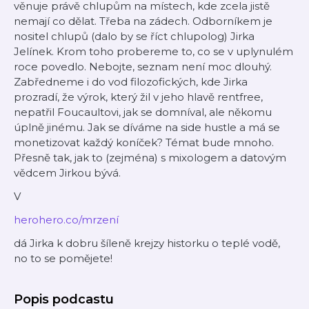
věnuje právě chlupům na místech, kde zcela jistě
nemají co dělat. Třeba na zádech. Odborníkem je
nositel chlupů (dalo by se říct chlupolog) Jirka
Jelínek. Krom toho probereme to, co se v uplynulém
roce povedlo. Nebojte, seznam není moc dlouhý.
Zabředneme i do vod filozofických, kde Jirka
prozradí, že výrok, který žil v jeho hlavě rentfree,
nepatřil Foucaultovi, jak se domníval, ale někomu
úplně jinému. Jak se díváme na side hustle a má se
monetizovat každý koníček? Témat bude mnoho.
Přesně tak, jak to (zejména) s mixologem a datovým
vědcem Jirkou bývá.
V
herohero.co/mrzení
dá Jirka k dobru šíleně krejzy historku o teplé vodě,
no to se pomějete!
Popis podcastu