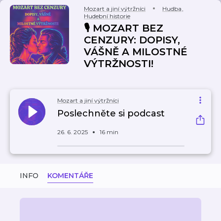
Mozart a jiní výtržníci
Hudba
,
Hudební historie
🎙️ MOZART BEZ
CENZURY: DOPISY,
VÁŠNĚ A MILOSTNÉ
VÝTRŽNOSTI!
Mozart a jiní výtržníci
Poslechněte si podcast
26. 6. 2025
16 min
INFO
KOMENTÁŘE