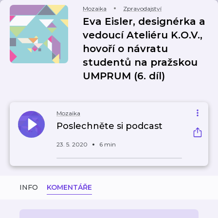
Mozaika
Zpravodajství
Eva Eisler, designérka a
vedoucí Ateliéru K.O.V.,
hovoří o návratu
studentů na pražskou
UMPRUM (6. díl)
Mozaika
Poslechněte si podcast
23. 5. 2020
6 min
INFO
KOMENTÁŘE