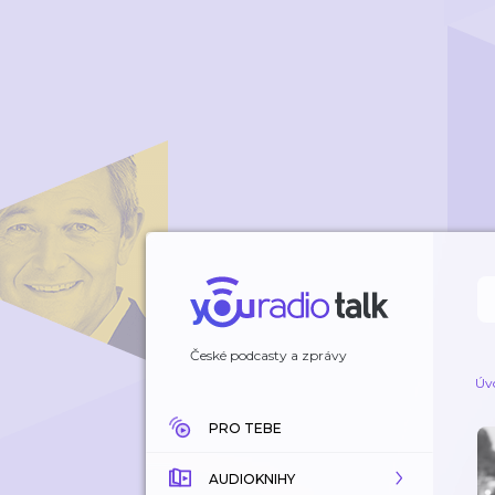
České podcasty a zprávy
Úv
PRO TEBE
AUDIOKNIHY