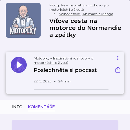
Motoplky – Inspirativní rozhovory o
motorkách i o životě
Volnočasové
,
Animace a Manga
Víťova cesta na
motorce do Normandie
a zpátky
Motoplky – Inspirativní rozhovory o
motorkách i o životě
Poslechněte si podcast
22. 5. 2025
24 min
INFO
KOMENTÁŘE