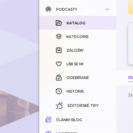
PODCASTY
KATALOG
KOUPENÉ
KATALOG
KATEGORIE
KATEGORIE
ZÁLOŽKY
ZÁLOŽKY
HISTORIE
LÍBÍ SE MI
I
ODEBÍRANÉ
HISTORIE
Sh
EDITORSKÉ TIPY
ČLÁNKY BLOG