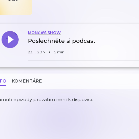
MONČA'S SHOW
Poslechněte si podcast
23. 1. 2017
15 min
NFO
KOMENTÁŘE
rnutí epizody prozatím není k dispozici.