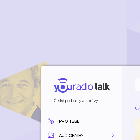
České podcasty a zprávy
Úv
PRO TEBE
AUDIOKNIHY