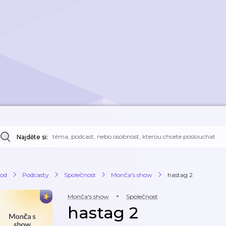
Najděte si:
od
Podcasty
Společnost
Monča's show
hastag 2
Monča's show
Společnost
hastag 2