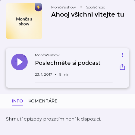
Monča's show
Společnost
Ahooj všichni vitejte tu
Monča's show
Poslechněte si podcast
23. 1. 2017
9 min
INFO
KOMENTÁŘE
Shrnutí epizody prozatím není k dispozici.