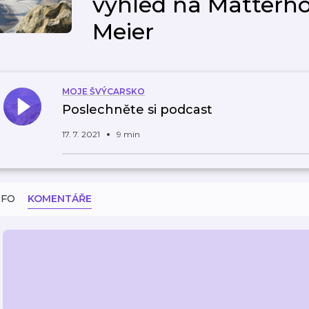
výhled na Matterho
Meier
MOJE ŠVÝCARSKO
Poslechněte si podcast
17. 7. 2021
9 min
NFO
KOMENTÁŘE