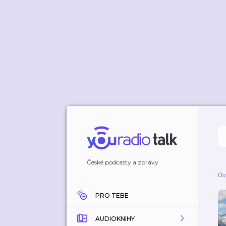
České podcasty a zprávy
Úv
PRO TEBE
AUDIOKNIHY