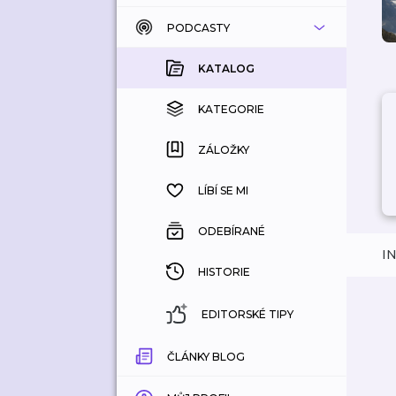
PODCASTY
KATALOG
KOUPENÉ
KATALOG
KATEGORIE
KATEGORIE
ZÁLOŽKY
ZÁLOŽKY
HISTORIE
LÍBÍ SE MI
ODEBÍRANÉ
I
HISTORIE
EDITORSKÉ TIPY
ČLÁNKY BLOG