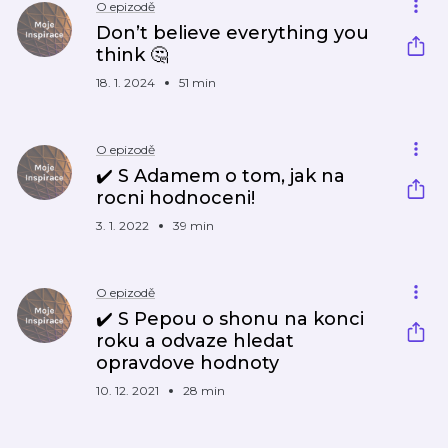
O epizodě
Don’t believe everything you
think 🤔
18. 1. 2024
51 min
O epizodě
✔️ S Adamem o tom, jak na
rocni hodnoceni!
3. 1. 2022
39 min
O epizodě
✔️ S Pepou o shonu na konci
roku a odvaze hledat
opravdove hodnoty
10. 12. 2021
28 min