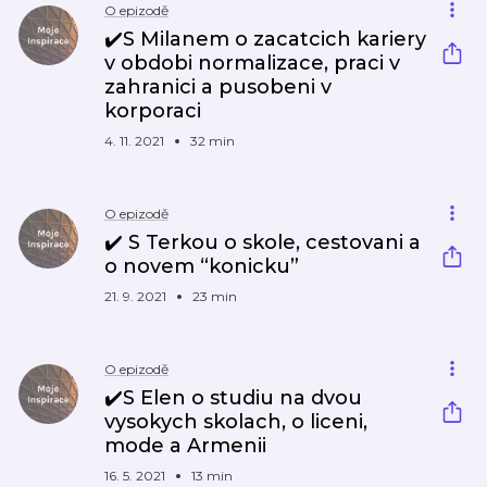
O epizodě
✔️S Milanem o zacatcich kariery
v obdobi normalizace, praci v
zahranici a pusobeni v
korporaci
4. 11. 2021
32 min
O epizodě
✔️ S Terkou o skole, cestovani a
o novem “konicku”
21. 9. 2021
23 min
O epizodě
✔️S Elen o studiu na dvou
vysokych skolach, o liceni,
mode a Armenii
16. 5. 2021
13 min