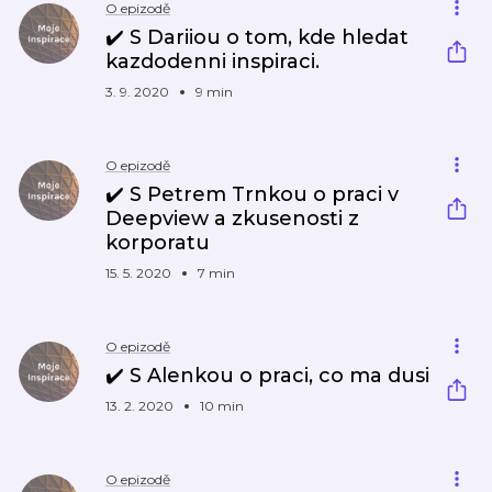
O epizodě
✔️ S Dariiou o tom, kde hledat
kazdodenni inspiraci.
3. 9. 2020
9 min
O epizodě
✔️ S Petrem Trnkou o praci v
Deepview a zkusenosti z
korporatu
15. 5. 2020
7 min
O epizodě
✔️ S Alenkou o praci, co ma dusi
13. 2. 2020
10 min
O epizodě