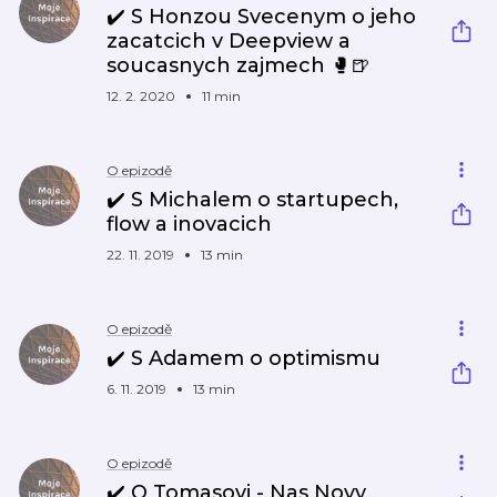
✔️ S Honzou Svecenym o jeho
zacatcich v Deepview a
soucasnych zajmech 🥊🍺
12. 2. 2020
11 min
O epizodě
✔️ S Michalem o startupech,
flow a inovacich
22. 11. 2019
13 min
O epizodě
✔️ S Adamem o optimismu
6. 11. 2019
13 min
O epizodě
✔️ O Tomasovi - Nas Novy