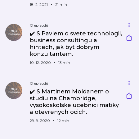
18. 2. 2021
21 min
O epizodě
✔️ S Pavlem o svete technologii,
business consultingu a
hintech, jak byt dobrym
konzultantem.
10. 12. 2020
13 min
O epizodě
✔️ S Martinem Moldanem o
studiu na Chambridge,
vysokoskolske ucebnici matiky
a otevrenych ocich.
29. 9. 2020
12 min