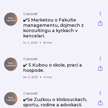
O epizodě
✔️S Marketou o Fakulte
managementu, dojmech z
konzultingu a kytkach v
kancelari.
14. 4. 2021
13 min
O epizodě
✔️ S Kubou o skole, praci a
hospode.
24. 3. 2021
11 min
O epizodě
✔️Se Zuzkou o klobouckach,
sportu, rodine a advokacii.