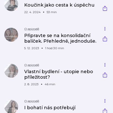
Koučink jako cesta k úspěchu
22. 4. 2024
53 min
O epizodě
Připravte se na konsolidační
balíček. Přehledně, jednoduše.
5. 12. 2023
1 hod 30 min
O epizodě
Vlastní bydlení - utopie nebo
příležitost?
2. 8. 2023
46 min
O epizodě
I bohatí nás potřebují