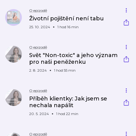
O epizodě
Životní pojištění není tabu
25. 10. 2024
1 hod 16 min
O epizodě
Svět "Non-toxic" a jeho význam
pro naši peněženku
2. 8. 2024
1 hod 55 min
O epizodě
Příběh klientky: Jak jsem se
nechala napálit
20. 5. 2024
1 hod 22 min
O epizodě