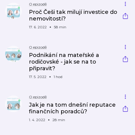
O epizodě
Proč Češi tak milují investice do
nemovitostí?
17. 6. 2022
58 min
O epizodě
Podnikání na mateřské a
rodičovské - jak se na to
připravit?
17. 5. 2022
1 hod
O epizodě
Jak je na tom dnešní reputace
finančních poradců?
1. 4. 2022
28 min