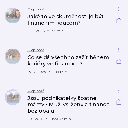
O epizodě
Jaké to ve skutečnosti je být
finančním koučem?
19. 2. 2026
44 min
O epizodě
Co se dá všechno zažít během
kariéry ve financích?
18. 12. 2025
1 hod 4 min
O epizodě
Jsou podnikatelky špatné
mámy? Muži vs. ženy a finance
bez obalu.
2. 6. 2025
1 hod 37 min