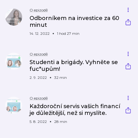
O epizodě
Odborníkem na investice za 60
minut
14. 12. 2022
1 hod 27 min
O epizodě
Studenti a brigády. Vyhněte se
fuc*upům!
2. 9. 2022
32 min
O epizodě
Každoroční servis vašich financí
je důležitější, než si myslíte.
5. 8. 2022
28 min