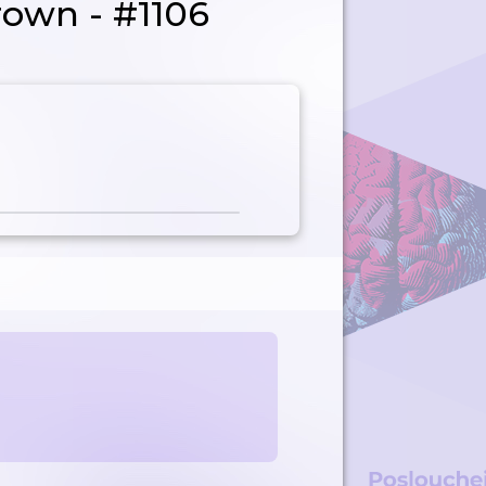
rown - #1106