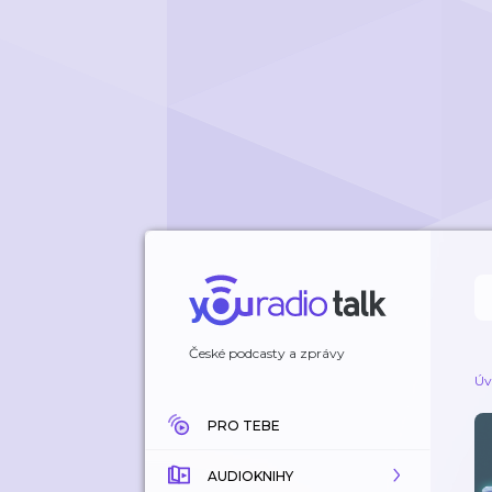
České podcasty a zprávy
Úv
PRO TEBE
AUDIOKNIHY