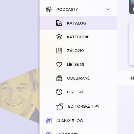
PODCASTY
KATALOG
KOUPENÉ
KATALOG
KATEGORIE
KATEGORIE
ZÁLOŽKY
ZÁLOŽKY
HISTORIE
LÍBÍ SE MI
I
ODEBÍRANÉ
HISTORIE
EDITORSKÉ TIPY
ČLÁNKY BLOG