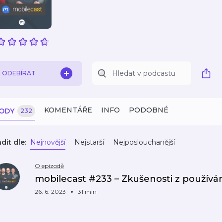
ODEBÍRAT
KOMENTÁŘE
INFO
PODOBNÉ
ZODY
232
dit dle:
Nejnovější
Nejstarší
Nejposlouchanější
O epizodě
mobilecast #233 – Zkušenosti z používán
26. 6. 2023
31 min