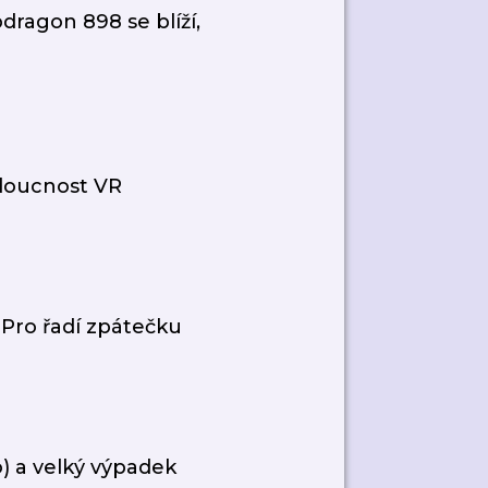
dragon 898 se blíží,
doucnost VR
Pro řadí zpátečku
o) a velký výpadek