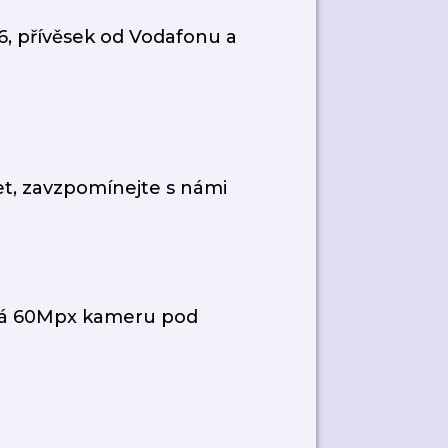
6, přívěsek od Vodafonu a
let, zavzpomínejte s námi
vá 60Mpx kameru pod