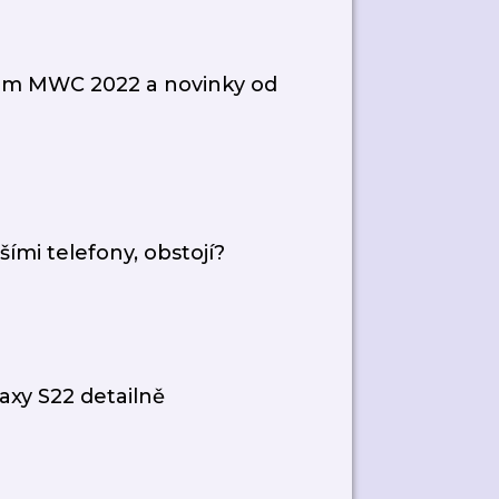
hem MWC 2022 a novinky od
ími telefony, obstojí?
xy S22 detailně