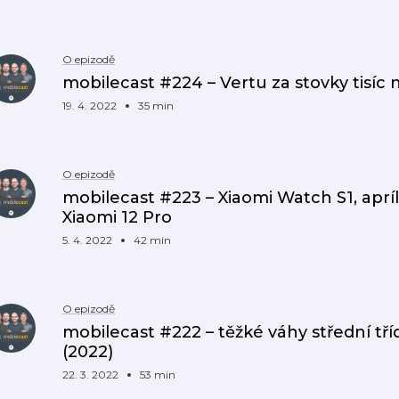
O epizodě
mobilecast #224 – Vertu za stovky tisíc
19. 4. 2022
35 min
O epizodě
mobilecast #223 – Xiaomi Watch S1, apríl
Xiaomi 12 Pro
5. 4. 2022
42 min
O epizodě
mobilecast #222 – těžké váhy střední tří
(2022)
22. 3. 2022
53 min