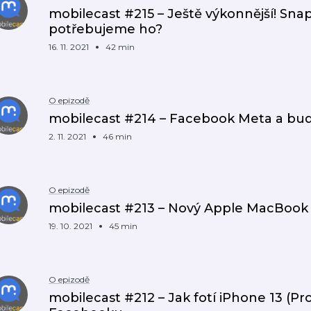
mobilecast #215 – Ještě výkonnější! Snap
potřebujeme ho?
16. 11. 2021
42 min
O epizodě
mobilecast #214 – Facebook Meta a bu
2. 11. 2021
46 min
O epizodě
mobilecast #213 – Nový Apple MacBook 
19. 10. 2021
45 min
O epizodě
mobilecast #212 – Jak fotí iPhone 13 (Pr