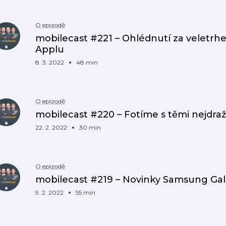
O epizodě
mobilecast #221 – Ohlédnutí za veletr
Applu
8. 3. 2022
48 min
O epizodě
mobilecast #220 – Fotíme s těmi nejdražš
22. 2. 2022
30 min
O epizodě
mobilecast #219 – Novinky Samsung Gala
9. 2. 2022
55 min