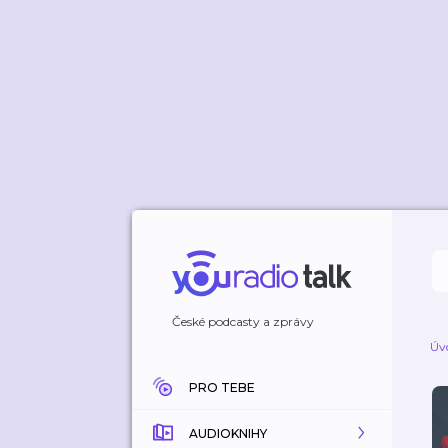
České podcasty a zprávy
Úv
PRO TEBE
AUDIOKNIHY