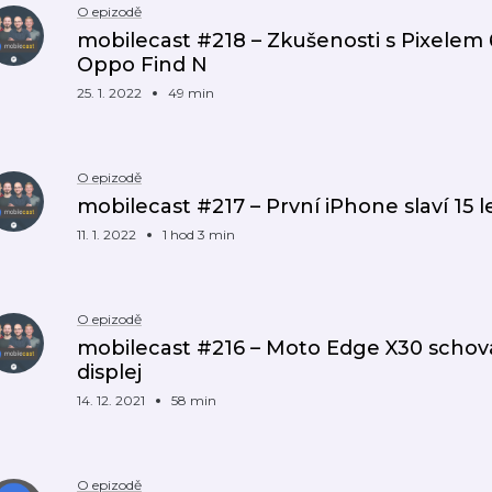
O epizodě
mobilecast #218 – Zkušenosti s Pixelem 
Oppo Find N
25. 1. 2022
49 min
O epizodě
mobilecast #217 – První iPhone slaví 15 
11. 1. 2022
1 hod 3 min
O epizodě
mobilecast #216 – Moto Edge X30 scho
displej
14. 12. 2021
58 min
O epizodě