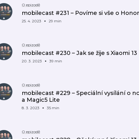
O epizodě
mobilecast #231 – Povíme si vše o Hono
25. 4. 2023
29 min
O epizodě
mobilecast #230 – Jak se žije s Xiaomi 13 
20. 3. 2023
39 min
O epizodě
mobilecast #229 – Speciální vysílání o 
a Magic5 Lite
8. 3. 2023
35 min
O epizodě