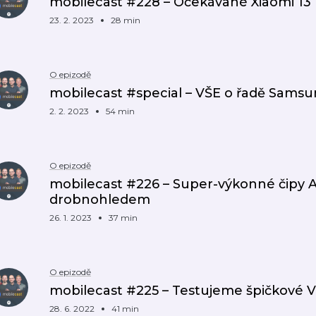
mobilecast #228 – Očekávané Xiaomi 13
23. 2. 2023
28 min
O epizodě
mobilecast #special – VŠE o řadě Samsu
2. 2. 2023
54 min
O epizodě
mobilecast #226 – Super-výkonné čipy 
drobnohledem
26. 1. 2023
37 min
O epizodě
mobilecast #225 – Testujeme špičkové V
28. 6. 2022
41 min