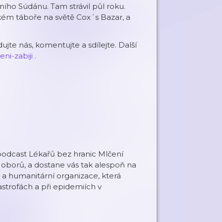
žního Súdánu. Tam strávil půl roku.
kém táboře na světě Cox´s Bazar, a
ujte nás, komentujte a sdílejte. Další
ni-zabiji
.
podcast Lékařů bez hranic Mlčení
h oborů, a dostane vás tak alespoň na
á a humanitární organizace, která
strofách a při epidemiích v