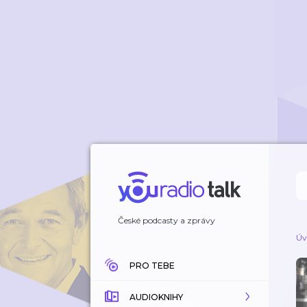
České podcasty a zprávy
Úv
PRO TEBE
AUDIOKNIHY