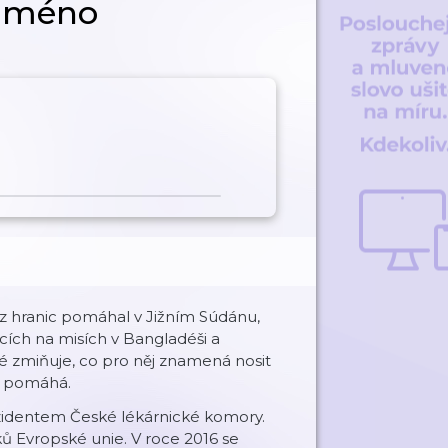
 jméno
z hranic pomáhal v Jižním Súdánu,
ích na misích v Bangladéši a
ké zmiňuje, co pro něj znamená nosit
de pomáhá.
rezidentem České lékárnické komory.
ků Evropské unie. V roce 2016 se