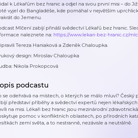
idal k Lékařům bez hranic a odjel na svou první misi – do Ji
té vyjel do Bangladéše, kde pomáhal v největším uprchlic
vakrát do Jemenu.
dcast Mlčení zabíjí přináší svědectví Lékařů bez hranic. Sled
nformace naleznete na:
https://www.lekari-bez-hranic.cz/mlce
ipravili Tereza Haniaková a Zdeněk Chaloupka.
vukový design: Miroslav Chaloupka
udba: Nikola Prokopcová
opis podcastu
 se odehrává na místech, o kterých se málo mluví? Český 
bíjí představí příběhy a svědectví expertů nejen lékařskýc
víli na misi. Lékaři bez hranic jsou mezinárodní zdravotnick
skytuje pomoc v konfliktních oblastech, po přírodních kata
sítkách zemí světa, a to nestranně, nezávisle a neutrálně.