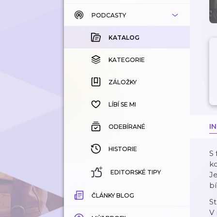
PODCASTY
KATALOG
KOUPENÉ
KATALOG
KATEGORIE
KATEGORIE
ZÁLOŽKY
ZÁLOŽKY
HISTORIE
LÍBÍ SE MI
I
ODEBÍRANÉ
HISTORIE
S 
k
EDITORSKÉ TIPY
Je
bí
ČLÁNKY BLOG
St
V 