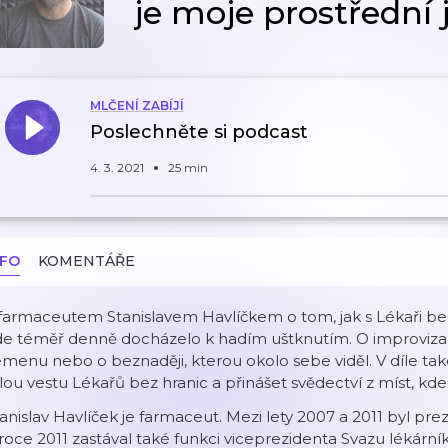
je moje prostřední
MLČENÍ ZABÍJÍ
Poslechněte si podcast
4. 3. 2021
25 min
NFO
KOMENTÁŘE
farmaceutem Stanislavem Havlíčkem o tom, jak s Lékaři be
de téměř denně docházelo k hadím uštknutím. O improvizac
menu nebo o beznaději, kterou okolo sebe viděl. V díle ta
lou vestu Lékařů bez hranic a přinášet svědectví z míst, k
anislav Havlíček je farmaceut. Mezi lety 2007 a 2011 byl p
roce 2011 zastával také funkci viceprezidenta Svazu lékární