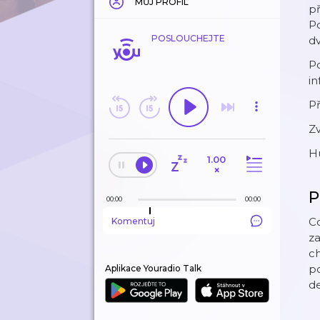
MŮJ PROFIL
př
Po
POSLOUCHEJTE
d
Po
i
Př
Z
H
1.00
×
P
00:00
00:00
Co
Komentuj
za
ch
po
Aplikace Youradio Talk
de