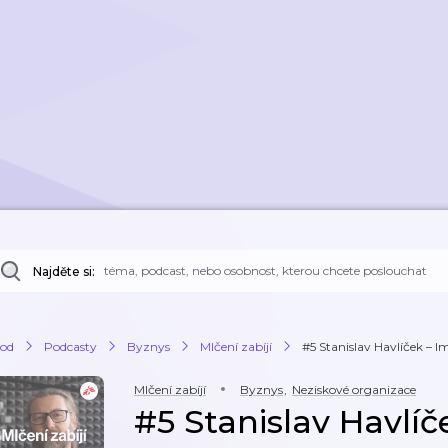
Najděte si:
od
Podcasty
Byznys
Mlčení zabíjí
#5 Stanislav Havlíček – Im
Mlčení zabíjí
Byznys
,
Neziskové organizace
#5 Stanislav Havlíč