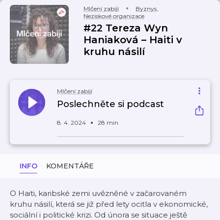
Mlčení zabíjí
Byznys
,
Neziskové organizace
#22 Tereza Wyn
Haniaková – Haiti v
kruhu násilí
Mlčení zabíjí
Poslechněte si podcast
8. 4. 2024
28 min
INFO
KOMENTÁŘE
O Haiti, karibské zemi uvězněné v začarovaném
kruhu násilí, která se již před lety ocitla v ekonomické,
sociální i politické krizi. Od února se situace ještě