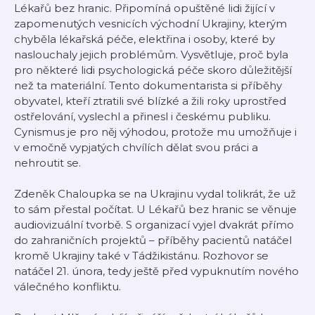
Lékařů bez hranic. Připomíná opuštěné lidi žijící v
zapomenutých vesnicích východní Ukrajiny, kterým
chyběla lékařská péče, elektřina i osoby, které by
naslouchaly jejich problémům. Vysvětluje, proč byla
pro některé lidi psychologická péče skoro důležitější
než ta materiální. Tento dokumentarista si příběhy
obyvatel, kteří ztratili své blízké a žili roky uprostřed
ostřelování, vyslechl a přinesl i českému publiku.
Cynismus je pro něj výhodou, protože mu umožňuje i
v emočně vypjatých chvílích dělat svou práci a
nehroutit se.
Zdeněk Chaloupka se na Ukrajinu vydal tolikrát, že už
to sám přestal počítat. U Lékařů bez hranic se věnuje
audiovizuální tvorbě. S organizací vyjel dvakrát přímo
do zahraničních projektů – příběhy pacientů natáčel
kromě Ukrajiny také v Tádžikistánu. Rozhovor se
natáčel 21. února, tedy ještě před vypuknutím nového
válečného konfliktu.