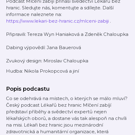
Podcast Mlčení zabíjí přináší svědectví Lékařů bez
hranic. Sledujte nás, komentujte a sdílejte. Další
informace naleznete na:
https://www.lekari-bez-hranic.cz/mlceni-zabiji
.
Připravili: Tereza Wyn Haniaková a Zdeněk Chaloupka
Dabing výpovědí: Jana Bauerová
Zvukový design: Miroslav Chaloupka
Hudba: Nikola Prokopcová a jiní
Popis podcastu
Co se odehrává na místech, o kterých se málo mluví?
Český podcast Lékařů bez hranic Mlčení zabíjí
představí příběhy a svědectví expertů nejen
lékařských oborů, a dostane vás tak alespoň na chvíli
na misi. Lékaři bez hranic jsou mezinárodní
zdravotnická a humanitární organizace, která