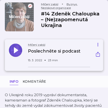
Mlčení zabíjí
Byznys
,
Neziskové organizace
#14 Zdeněk Chaloupka
– (Ne)zapomenutá
Ukrajina
Mlčení zabíjí
Poslechněte si podcast
15. 3. 2022
23 min
INFO
KOMENTÁŘE
O Ukrajině roku 2019 vypráví dokumentarista,
kameraman a fotograf Zdeněk Chaloupka, který se
tehdy do země vydal zdokumentovat životy pacientů