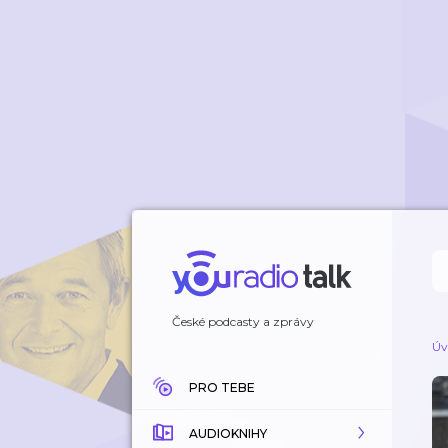
České podcasty a zprávy
Úv
PRO TEBE
AUDIOKNIHY