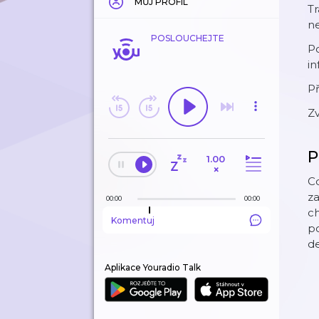
MŮJ PROFIL
Tr
n
POSLOUCHEJTE
Po
i
Př
Zv
P
1.00
×
Co
za
00:00
00:00
ch
Komentuj
po
de
Aplikace Youradio Talk