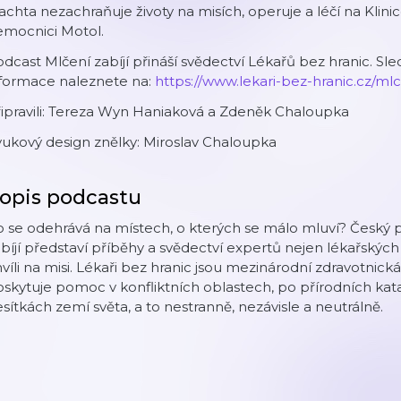
achta nezachraňuje životy na misích, operuje a léčí na Klini
emocnici Motol.
dcast Mlčení zabíjí přináší svědectví Lékařů bez hranic. Sled
nformace naleznete na:
https://www.lekari-bez-hranic.cz/mlce
ipravili: Tereza Wyn Haniaková a Zdeněk Chaloupka
ukový design znělky: Miroslav Chaloupka
opis podcastu
 se odehrává na místech, o kterých se málo mluví? Český 
bíjí představí příběhy a svědectví expertů nejen lékařskýc
víli na misi. Lékaři bez hranic jsou mezinárodní zdravotnick
skytuje pomoc v konfliktních oblastech, po přírodních kata
sítkách zemí světa, a to nestranně, nezávisle a neutrálně.