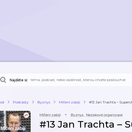
Najděte si:
od
Podcasty
Byznys
Mlčení zabíjí
#13 Jan Trachta – Superch
Mlčení zabíjí
Byznys
,
Neziskové organizace
#13 Jan Trachta – 