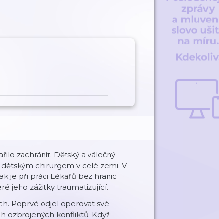
řilo zachránit. Dětský a válečný
ným dětským chirurgem v celé zemi. V
k je při práci Lékařů bez hranic
 jeho zážitky traumatizující.
ch. Poprvé odjel operovat své
ch ozbrojených konfliktů. Když