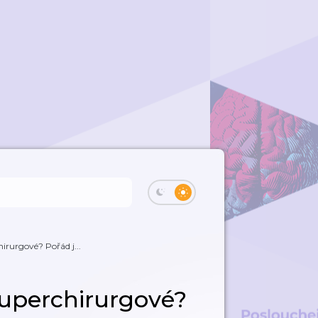
irurgové? Pořád j...
Superchirurgové?