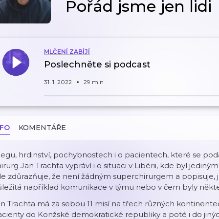
Pořád jsme jen lidi
MLČENÍ ZABÍJÍ
Poslechněte si podcast
31. 1. 2022
29 min
NFO
KOMENTÁŘE
egu, hrdinství, pochybnostech i o pacientech, které se poda
irurg Jan Trachta vypráví i o situaci v Libérii, kde byl jedi
le zdůrazňuje, že není žádným superchirurgem a popisuje, ja
ležitá například komunikace v týmu nebo v čem byly některé
n Trachta má za sebou 11 misí na třech různých kontinente
cienty do Konžské demokratické republiky a poté i do jiný