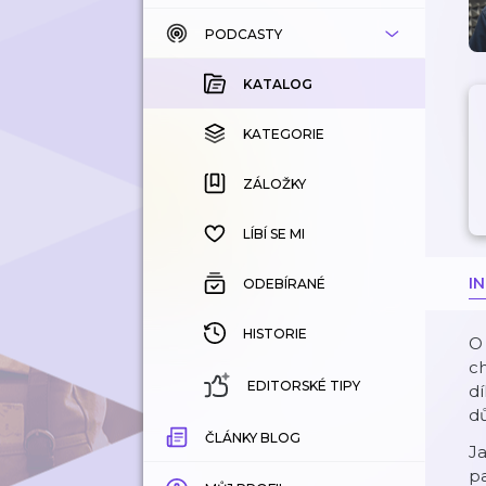
PODCASTY
KATALOG
KOUPENÉ
KATALOG
KATEGORIE
KATEGORIE
ZÁLOŽKY
ZÁLOŽKY
HISTORIE
LÍBÍ SE MI
I
ODEBÍRANÉ
HISTORIE
O 
ch
EDITORSKÉ TIPY
dí
dů
ČLÁNKY BLOG
Ja
pa