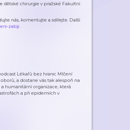
ce dětské chirurgie v pražské Fakultní
ujte nás, komentujte a sdílejte. Další
ni-zabiji
.
podcast Lékařů bez hranic Mlčení
h oborů, a dostane vás tak alespoň na
á a humanitární organizace, která
strofách a při epidemiích v