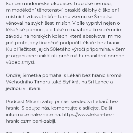
koncem indonéské okupace. Tropické nemoci,
mimoděložní těhotenství, prasklé dělohy či školení
místních zdravotníků – tomu všemu se Šimetka
věnoval na svých šesti misích. V díle vypráví nejen o
lékařské pomoci, ale také o maratonu či extrémním
závodu na horských kolech, které absolvoval mimo
jiné proto, aby finančně podpořil Lékaře bez hranic.
Ku příležitosti jejich 50letého výročí připomíná, v čem
je organizace unikátní i proč má humanitární pomoc
vůbec smysl.
Ondřej Šimetka pomáhal s Lékaři bez hranic kromě
Východního Timoru také čtyřikrát na Srí Lance a
jednou v Libérii.
Podcast Mlčení zabíjí přináší svědectví Lékařů bez
hranic. Sledujte nás, komentujte a sdílejte. Další
informace naleznete na: https://www.lekari-bez-
hranic.cz/mlceni-zabiji.