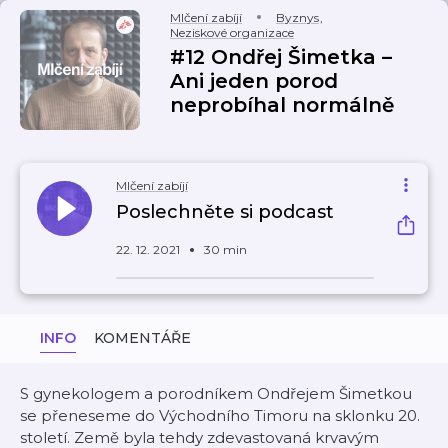
Mlčení zabíjí
Byznys
,
Neziskové organizace
#12 Ondřej Šimetka –
Ani jeden porod
neprobíhal normálně
Mlčení zabíjí
Poslechněte si podcast
22. 12. 2021
30 min
INFO
KOMENTÁŘE
S gynekologem a porodníkem Ondřejem Šimetkou
se přeneseme do Východního Timoru na sklonku 20.
století. Země byla tehdy zdevastovaná krvavým