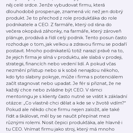
něj celé srdce. Jenže vybudovat firmu, která
dlouhodobě prosperuje, znamená víc než jen dobrý
produkt. Je to přechod z role produkťáka do role
podnikatele a CEO. Z farmáře, který od rána do
večera okopává záhonky, na farmáře, který zároveň
plánuje, prodává a řídí celý podnik. Tento posun často
rozhoduje o tom, jak velkou a zdravou firmu se podaří
postavit. Mnoho podnikatelů totiž narazí právě na to,
že jejich firma je silná v produktu, ale slabá v prodeji,
strategii, financích nebo vedení lidí. A pokud včas
nezmění přístup nebo si k sobě nenajdou někoho,
kdo tyto slabiny pokryje, může i firma s potenciálem
začít stagnovat nebo upadat. Je fér si přiznat, že ne
každý chce nebo zvládne být CEO. V rámci
mentoringu je s klienty často nutné se vrátit k základní
otázce: „Co vlastně chci dělat a kde se v životě vidím?“
Pokud ale někdo chce firmu nejen založit, ale také
řídit a škálovat, měl by se naučit přepínat mezi
různými rolemi. Nosit čepici produkťáka, ale hlavně i
tu CEO. Vnímat firmu jako stroj, který má mnoho