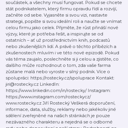
součástek, a všechny musí fungovat. Pokud se chcete
stát podnikatelem, který firmu opravdu řídí a rozvíjí,
začněte od sebe. Vyjasněte si svou vizi, nastavte
strategii, popište si svou ideální roli a naučte se vnímat
celou firmu jako celek. Přijměte, že růst přináší nové
výzvy, které je potřeba řešit, a inspirujte se od
ostatních – ať už prostřednictvím knih, podcastů
nebo zkušenějších lidí. A právě o těchto příbězích a
zkušenostech mluvím i ve této nové epizodě. Pokud
vás téma zaujalo, poslechněte si ji celou a zjistěte, co
dalšího může rozhodnout o tom, zda vaše farma
zůstane malá nebo vyroste v silný podnik. Více o
spolupráci: https://rostecky.cz/spoluprace Kontakt:
jiri@rostecky.cz LinkedIn:
https://www.linkedin.com/in/rostecky/ Instagram:
https://www.instagram.com/rosteckycz/
www.rostecky.cz Jiří Rostecký Veškerá doporučení,
informace, data, služby, reklamy nebo jakékoliv jiné
sdělení zveřejněné na našich stránkách je pouze
nezávazného charakteru a nejedná se o odborné