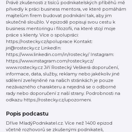
Právě zkušenosti z tisíců podnikatelských příběhů mě
přivedly k práci business mentora, ve které pomáhám
majitelům firem budovat podnikání tak, aby jim
skutečně sloužilo. V epizodě popisuji svou cestu k
business mentoringu i filozofii, na které stojí moje
práce s klienty. Více o spolupráci:
https://rostecky.cz/spoluprace Kontakt:
jiri@rostecky.cz LinkedIn:
https://www.linkedin.com/in/rostecky/ Instagram:
https://www.instagram.com/rosteckycz/
www.rostecky.cz Jiří Rostecký Veškerá doporučení,
informace, data, služby, reklamy nebo jakékoliv jiné
sdělení zveřejněné na našich stránkách je pouze
nezávazného charakteru a nejedná se o odborné
rady nebo doporučení z naší strany. Podrobnosti na
odkazu https://rostecky.cz/upozorneni.
Popis podcastu
Dříve MladýPodnikatel.cz. Více než 1400 epizod
včetně rozhovorů se zkušenými podnikateli,