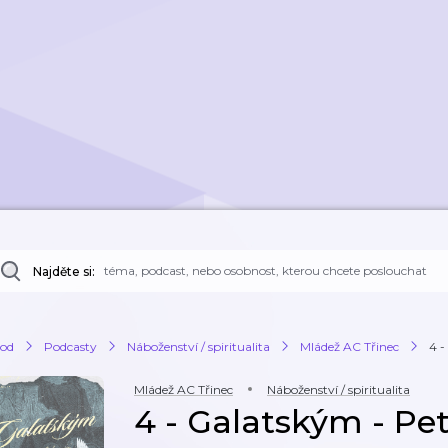
Najděte si:
od
Podcasty
Náboženství / spiritualita
Mládež AC Třinec
4 -
Mládež AC Třinec
Náboženství / spiritualita
4 - Galatským - Pe