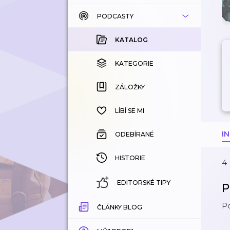
PODCASTY
KATALOG
KOUPENÉ
KATALOG
KATEGORIE
KATEGORIE
ZÁLOŽKY
ZÁLOŽKY
HISTORIE
LÍBÍ SE MI
I
ODEBÍRANÉ
HISTORIE
4 
EDITORSKÉ TIPY
P
P
ČLÁNKY BLOG