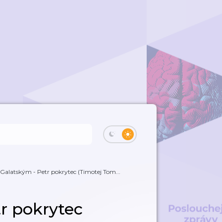
 Galatským - Petr pokrytec (Timotej Tom...
tr pokrytec