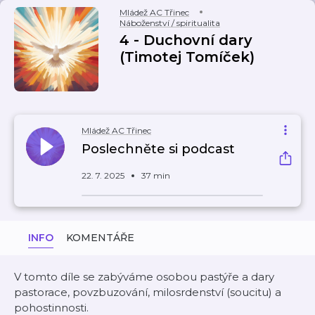
Mládež AC Třinec
Náboženství / spiritualita
4 - Duchovní dary
(Timotej Tomíček)
Mládež AC Třinec
Poslechněte si podcast
22. 7. 2025
37 min
INFO
KOMENTÁŘE
V tomto díle se zabýváme osobou pastýře a dary
pastorace, povzbuzování, milosrdenství (soucitu) a
pohostinnosti.