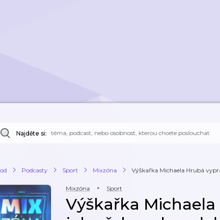
Najděte si:
od
Podcasty
Sport
Mixzóna
Výškařka Michaela Hrubá vypráv
Mixzóna
Sport
Výškařka Michaela 