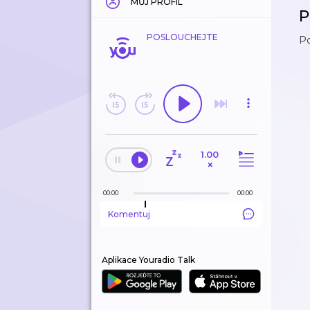
MŮJ PROFIL
P
POSLOUCHEJTE
Po
1.00
×
00:00
00:00
Komentuj
Aplikace Youradio Talk