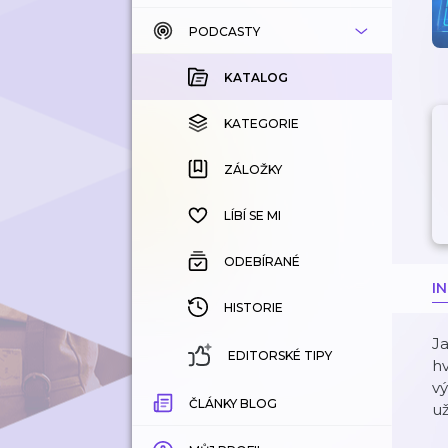
PODCASTY
KATALOG
KOUPENÉ
KATALOG
KATEGORIE
KATEGORIE
ZÁLOŽKY
ZÁLOŽKY
HISTORIE
LÍBÍ SE MI
ODEBÍRANÉ
I
HISTORIE
Ja
EDITORSKÉ TIPY
hv
vý
ČLÁNKY BLOG
už