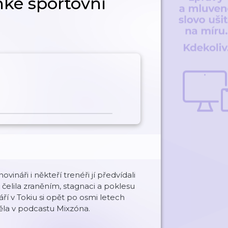
hké sportovní
vináři i někteří trenéři jí předvídali
elila zraněním, stagnaci a poklesu
ří v Tokiu si opět po osmi letech
ávěla v podcastu Mixzóna.