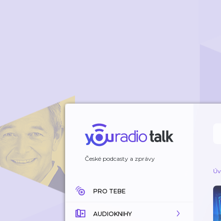
České podcasty a zprávy
Úv
PRO TEBE
AUDIOKNIHY