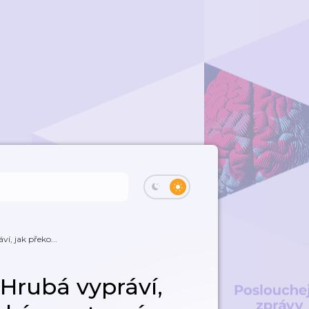
í, jak překo...
Hrubá vypráví,