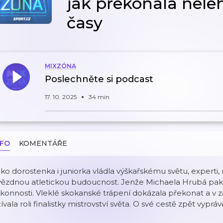
jak překonala nele
časy
MIXZÓNA
Poslechněte si podcast
17. 10. 2025
34 min
NFO
KOMENTÁŘE
ko dorostenka i juniorka vládla výškařskému světu, experti, no
ězdnou atletickou budoucnost. Jenže Michaela Hrubá pak č
konnosti. Vleklé skokanské trápení dokázala překonat a v zá
ívala roli finalistky mistrovství světa. O své cestě zpět vypr