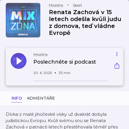
Mixzóna
Sport
Renata Zachová v 15
letech odešla kvůli judu
z domova, teď vládne
Evropě
Mixzóna
Poslechněte si podcast
20. 6. 2025
33 min
INFO
KOMENTÁŘE
Dívka z malé jihočeské vísky už dvakrát dobyla
judistickou Evropu. Kvůli svému snu se Renata
Zachová v patnácti letech přestěhovala téměř přes