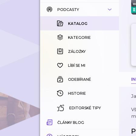
PODCASTY
KATALOG
KOUPENÉ
KATALOG
KATEGORIE
KATEGORIE
ZÁLOŽKY
ZÁLOŽKY
HISTORIE
LÍBÍ SE MI
I
ODEBÍRANÉ
HISTORIE
Ja
EDITORSKÉ TIPY
Vš
m
ČLÁNKY BLOG
P