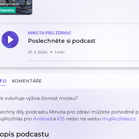
MINUTA PRO ZDRAVÍ
Poslechněte si podcast
27. 2. 2024
1 min
NFO
KOMENTÁŘE
k ovlivňuje výživa činnost mozku?
echny díly podcastu Minuta pro zdraví můžete pohodlně po
ujRozhlas pro
Android
a
iOS
nebo na webu
mujRozhlas.cz
.
opis podcastu