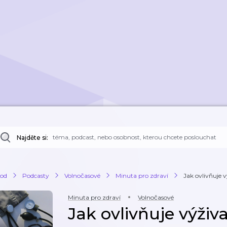
Najděte si:
od
Podcasty
Volnočasové
Minuta pro zdraví
Jak ovlivňuje 
Minuta pro zdraví
Volnočasové
Jak ovlivňuje výži