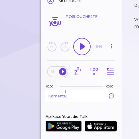
MŮJ PROFIL
R
POSLOUCHEJTE
Vš
m
1.00
×
00:00
00:00
Komentuj
Aplikace Youradio Talk