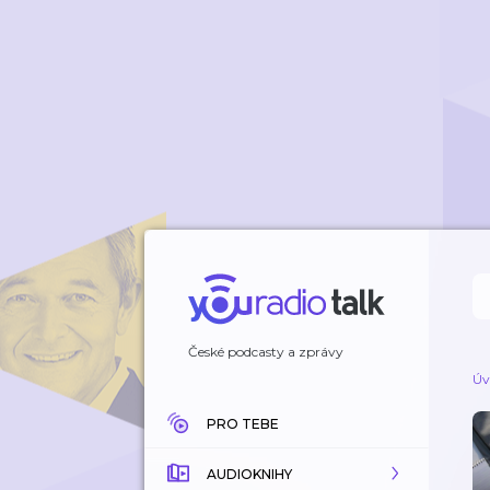
České podcasty a zprávy
Úv
PRO TEBE
AUDIOKNIHY