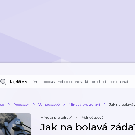
Najděte si:
od
Podcasty
Volnočasové
Minuta pro zdraví
Jak na bolavá
Minuta pro zdraví
Volnočasové
Jak na bolavá záda