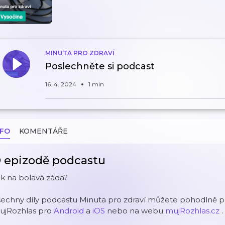
MINUTA PRO ZDRAVÍ
Poslechněte si podcast
16. 4. 2024
1 min
NFO
KOMENTÁŘE
 epizodě podcastu
k na bolavá záda?
echny díly podcastu Minuta pro zdraví můžete pohodlně po
ujRozhlas pro
Android
a
iOS
nebo na webu
mujRozhlas.cz
.