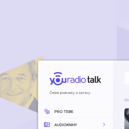
České podcasty a zprávy
Úv
PRO TEBE
AUDIOKNIHY