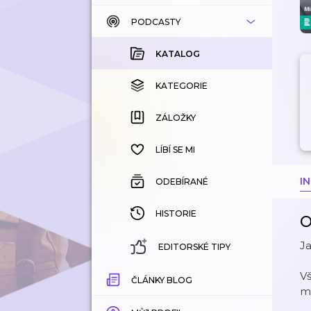
PODCASTY
KATALOG
KOUPENÉ
KATALOG
KATEGORIE
KATEGORIE
ZÁLOŽKY
ZÁLOŽKY
HISTORIE
LÍBÍ SE MI
I
ODEBÍRANÉ
HISTORIE
O
Ja
EDITORSKÉ TIPY
Vš
ČLÁNKY BLOG
m