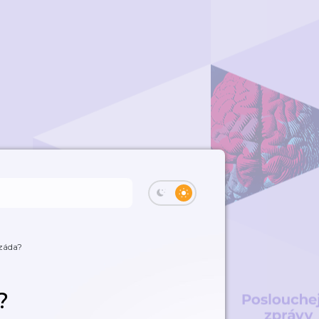
 záda?
?