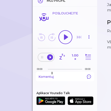
MŮJ PROFIL
J
mo
POSLOUCHEJTE
P
R
Vš
m
1.00
×
00:00
00:00
Komentuj
Aplikace Youradio Talk