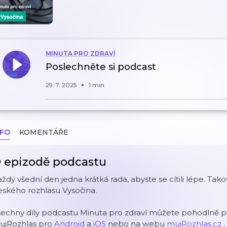
MINUTA PRO ZDRAVÍ
Poslechněte si podcast
29. 7. 2025
1 min
NFO
KOMENTÁŘE
 epizodě podcastu
ždý všední den jedna krátká rada, abyste se cítili lépe. Tak
ského rozhlasu Vysočina.
echny díly podcastu Minuta pro zdraví můžete pohodlně po
ujRozhlas pro
Android
a
iOS
nebo na webu
mujRozhlas.cz
.