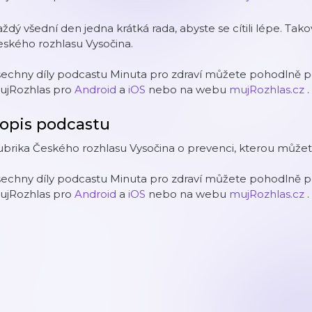
ždý všední den jedna krátká rada, abyste se cítili lépe. Tak
ského rozhlasu Vysočina.
echny díly podcastu Minuta pro zdraví můžete pohodlně po
ujRozhlas pro
Android
a
iOS
nebo na webu
mujRozhlas.cz
.
opis podcastu
ubrika Českého rozhlasu Vysočina o prevenci, kterou může
echny díly podcastu Minuta pro zdraví můžete pohodlně po
ujRozhlas pro
Android
a
iOS
nebo na webu
mujRozhlas.cz
.