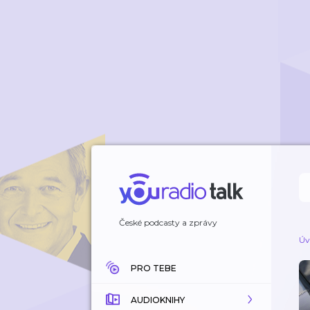
České podcasty a zprávy
Úv
PRO TEBE
AUDIOKNIHY