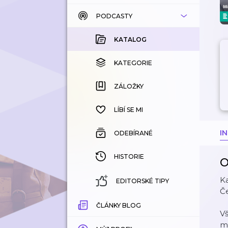
PODCASTY
KATALOG
KOUPENÉ
KATALOG
KATEGORIE
KATEGORIE
ZÁLOŽKY
ZÁLOŽKY
HISTORIE
LÍBÍ SE MI
I
ODEBÍRANÉ
HISTORIE
O
Ka
EDITORSKÉ TIPY
Če
ČLÁNKY BLOG
Vš
m