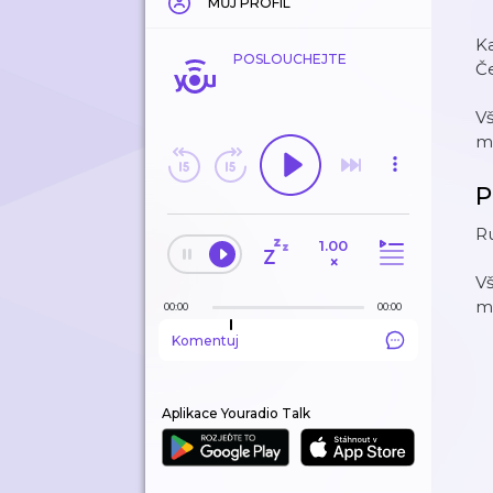
MŮJ PROFIL
Ka
POSLOUCHEJTE
Če
Vš
m
P
R
1.00
×
Vš
m
00:00
00:00
Komentuj
Aplikace Youradio Talk