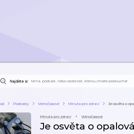
Najděte si:
od
Podcasty
Volnočasové
Minuta pro zdraví
Je osvěta o op
Minuta pro zdraví
Volnočasové
Je osvěta o opalov