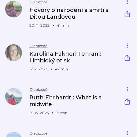
O epizodě
Hovory o narodení a smrti s
Ditou Landovou
20. 11. 2022
41 min
O epizodě
Karolína Fakheri Tehrani:
Limbický otisk
12. 2. 2023
42 min
O epizodě
Ruth Ehrhardt : What is a
midwife
29. 8. 2023
15 min
O epizodě