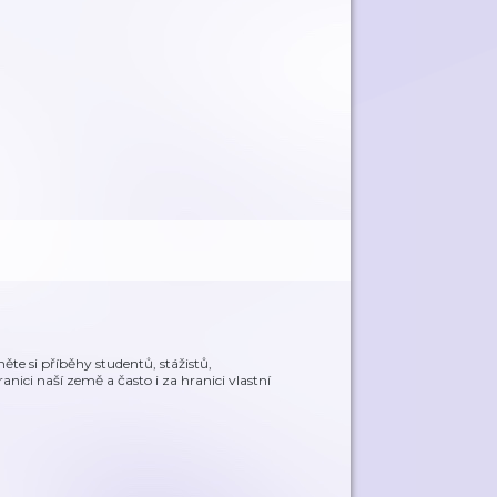
te si příběhy studentů, stážistů,
ranici naší země a často i za hranici vlastní