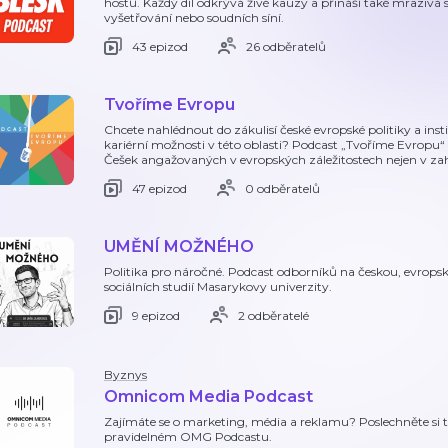
hostů. Každý díl odkrývá živé kauzy a přináší také mrazivá 
vyšetřování nebo soudních síní.
43 epizod
26 odběratelů
Tvoříme Evropu
Chcete nahlédnout do zákulisí české evropské politiky a inst
kariérní možnosti v této oblasti? Podcast „Tvoříme Evropu“
Češek angažovaných v evropských záležitostech nejen v zah
47 epizod
0 odběratelů
UMĚNÍ MOŽNÉHO
Politika pro náročné. Podcast odborníků na českou, evropsk
sociálních studií Masarykovy univerzity.
9 epizod
2 odběratelé
Byznys
Omnicom Media Podcast
Zajímáte se o marketing, média a reklamu? Poslechněte si t
pravidelném OMG Podcastu.