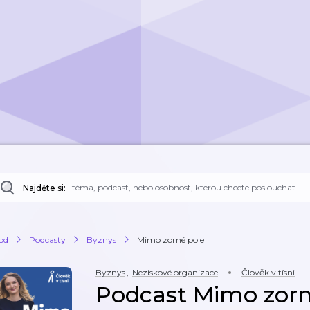
Najděte si:
od
Podcasty
Byznys
Mimo zorné pole
Byznys
,
Neziskové organizace
Člověk v tísni
Podcast Mimo zorn