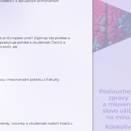
svědectví z aktuálních kriminálních
itucí Evropské unie? Zajímají Vás profese a
 poskytuje pohled a zkušenosti Čechů a
raničí, ale
…
ou i mezinárodní politiku z Fakulty
rendy, novinky a zkušenosti našich hostů v