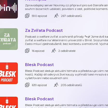
Zpravodajský server Novinky.cz připravil pro své čtenáře sé
souhrn bizarních událostí, povídání z cest, politické kome
590 epizod
267 odběratelů
Za Zvířata Podcast
Podcast o welfare zvířat a ochraně přírody 🐾🌿 Jsme dvě 
zvířat a welfare na Veterinární univerzitě v Brně. Srozumit
často mluví zjednodušeně, bez kontextu a emotivně. Vych
16 epizod
2 odběratelé
Blesk Podcast
Blesk Podcast sleduje aktuální témata a představuje vám n
hostů. Každý díl odkrývá živé kauzy a přináší také mrazivá 
vyšetřování nebo soudních síní.
639 epizod
205 odběratelů
Blesk Podcast
Blesk Podcast sleduje aktuální témata a představuje vám n