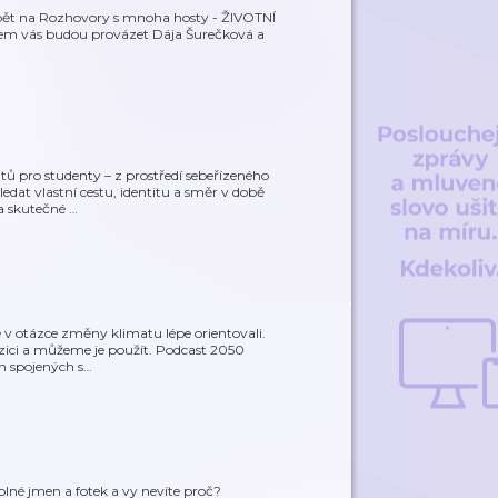
 opět na Rozhovory s mnoha hosty - ŽIVOTNÍ
m vás budou provázet Dája Šurečková a
tů pro studenty – z prostředí sebeřízeného
dat vlastní cestu, identitu a směr v době
a skutečné
…
 v otázce změny klimatu lépe orientovali.
ozici a můžeme je použít. Podcast 2050
h spojených s
…
 plné jmen a fotek a vy nevíte proč?