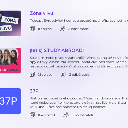
Zóna vlivu
Podcast Evropských hodnot o bezpečnosti, připravenosti a 
11 epizod
3 odběratelé
(let's) STUDY ABROAD!
Studium, nebo práce v zahraničí? Víme, jak na to! 👀 V n
tipy a triky, osobní zkušenosti i praktické informace, které
na cestu do zahraničí – ať už za studiem, stáží nebo prací. Z
21 epizod
2 odběratelé
37P
Platforma, projekt nebo podcast? Všechno dohromady. Prim
které nedostávají tolik prostoru a dávat hlas lidem s unikát
YouTube. Dříve pod názvem Politickej podcast.
164 epizod
66 odběratelů