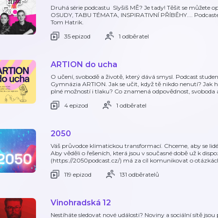
Druhá série podcastu Slyšíš MĚ? Je tady! Těšit se můžete
OSUDY, TABU TÉMATA, INSPIRATIVNÍ PŘÍBĚHY.... Podcaste
Tom Hatrik.
35 epizod
1 odběratel
ARTION do ucha
O učení, svobodě a životě, který dává smysl. Podcast studen
Gymnázia ARTION. Jak se učit, když tě nikdo nenutí? Jak hle
plné možností i tlaku? Co znamená odpovědnost, svoboda 
4 epizod
1 odběratel
2050
Váš průvodce klimatickou transformací. Chceme, aby se lidé
Aby věděli o řešeních, která jsou v současné době už k disp
(https://2050podcast.cz/) má za cíl komunikovat o otázkác
119 epizod
131 odběratelů
Vinohradská 12
Nestíháte sledovat nové události? Noviny a sociální sítě jsou