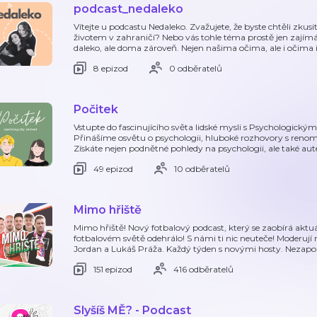
podcast_nedaleko
Vítejte u podcastu Nedaleko. Zvažujete, že byste chtěli zkusi
životem v zahraničí? Nebo vás tohle téma prostě jen zajímá
daleko, ale doma zároveň. Nejen našima očima, ale i očima i
8 epizod
0 odběratelů
Počitek
Vstupte do fascinujícího světa lidské mysli s Psychologický
Přinášíme osvětu o psychologii, hluboké rozhovory s renom
Získáte nejen podnětné pohledy na psychologii, ale také au
49 epizod
10 odběratelů
Mimo hřiště
Mimo hřiště! Nový fotbalový podcast, který se zaobírá aktu
fotbalovém světě odehrálo! S námi ti nic neuteče! Moderují 
Jordan a Lukáš Práža. Každý týden s novými hosty. Neza
151 epizod
416 odběratelů
Slyšíš MĚ? - Podcast