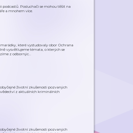
rii podcastů. Posluchači se mohou těšit na
ntáře a mnohem více.
kamarádky, které vystudovaly obor Ochrana
elně vysvětlujeme témata, o kterých se
ázíme z odbornýc
…
eobyčejné životní zkušenosti pozvaných
svědectví z aktuálních kriminálních
eobyčejné životní zkušenosti pozvaných