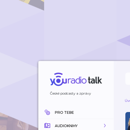
České podcasty a zprávy
Úv
PRO TEBE
AUDIOKNIHY