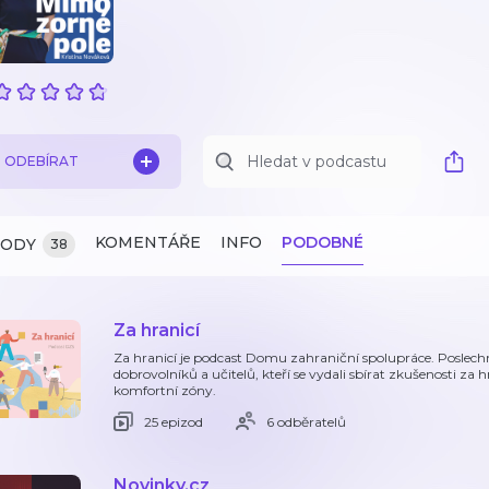
ODEBÍRAT
KOMENTÁŘE
INFO
PODOBNÉ
ZODY
38
Za hranicí
Za hranicí je podcast Domu zahraniční spolupráce. Poslechně
dobrovolníků a učitelů, kteří se vydali sbírat zkušenosti za h
komfortní zóny.
25 epizod
6 odběratelů
Novinky.cz