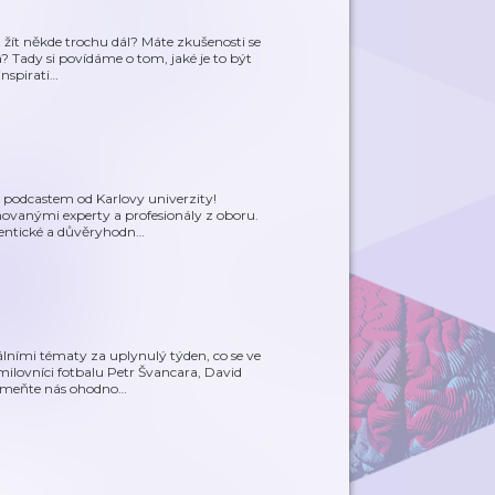
t žít někde trochu dál? Máte zkušenosti se
? Tady si povídáme o tom, jaké je to být
nspirati
…
m podcastem od Karlovy univerzity!
ovanými experty a profesionály z oboru.
tentické a důvěryhodn
…
álními tématy za uplynulý týden, co se ve
milovníci fotbalu Petr Švancara, David
pomeňte nás ohodno
…