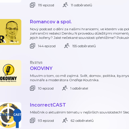
119 epizod
11 odběratelů
Romancov a spol.
Nový podcast o dění za našimi hranicemi, ve kterém vás po
zahraniční redakcí Deníku N provedou důležitými momenty, 
jejich kořeny? Jaké nečekané souvislosti přehlížíme? Pokus
144 epizod
155 odběratelů
Byznys
OKOVINY
Mluvím o tom, co mě zajímá. Svět, domov, politika, byznys, 
novináře a moderátora Ondřeje Koutníka.
10 epizod
1 odběratel
IncorrectCAST
Měsíčník o aktuálním tématu v nejširších souvislostech! Sl
93 epizod
62 odběratelů