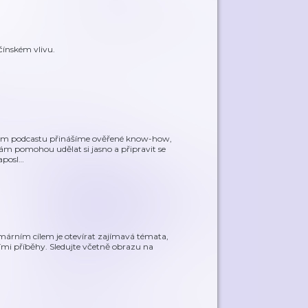
čínském vlivu.
ašem podcastu přinášíme ověřené know-how,
 vám pomohou udělat si jasno a připravit se
aposl
…
árním cílem je otevírat zajímavá témata,
ními příběhy. Sledujte včetně obrazu na