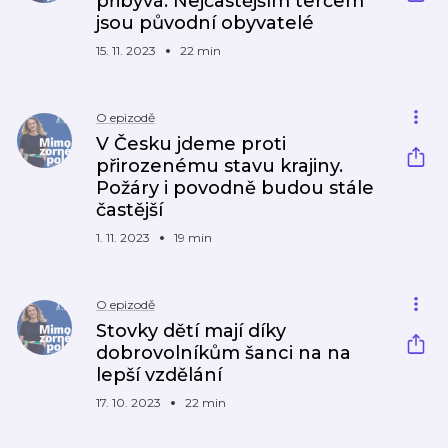
přibývá. Nejčastějším terčem
jsou původní obyvatelé
15. 11. 2023
22 min
O epizodě
V Česku jdeme proti
přirozenému stavu krajiny.
Požáry i povodně budou stále
častější
1. 11. 2023
19 min
O epizodě
Stovky dětí mají díky
dobrovolníkům šanci na na
lepší vzdělání
17. 10. 2023
22 min