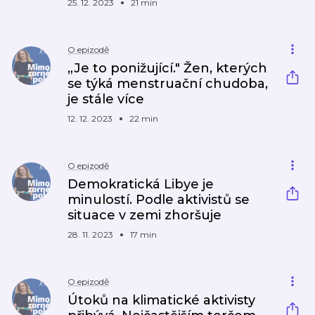
25. 12. 2023
21 min
O epizodě
„Je to ponižující." Žen, kterých
se týká menstruační chudoba,
je stále více
12. 12. 2023
22 min
O epizodě
Demokratická Libye je
minulostí. Podle aktivistů se
situace v zemi zhoršuje
28. 11. 2023
17 min
O epizodě
Útoků na klimatické aktivisty