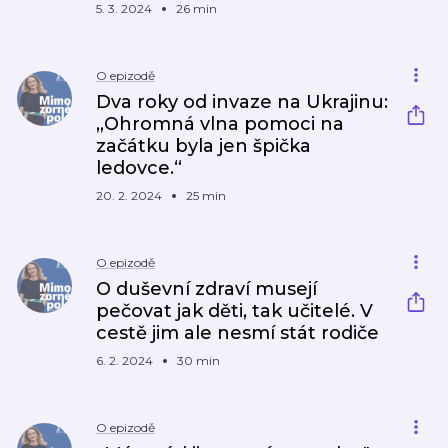
5. 3. 2024
26 min
O epizodě
Dva roky od invaze na Ukrajinu:
„Ohromná vlna pomoci na
začátku byla jen špička
ledovce.“
20. 2. 2024
25 min
O epizodě
O duševní zdraví musejí
pečovat jak děti, tak učitelé. V
cestě jim ale nesmí stát rodiče
6. 2. 2024
30 min
O epizodě