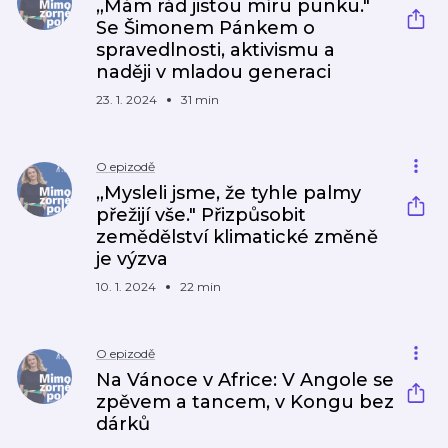
„Mám rád jistou míru punku."
Se Šimonem Pánkem o
spravedlnosti, aktivismu a
naději v mladou generaci
23. 1. 2024
31 min
O epizodě
„Mysleli jsme, že tyhle palmy
přežijí vše." Přizpůsobit
zemědělství klimatické změně
je výzva
10. 1. 2024
22 min
O epizodě
Na Vánoce v Africe: V Angole se
zpěvem a tancem, v Kongu bez
dárků