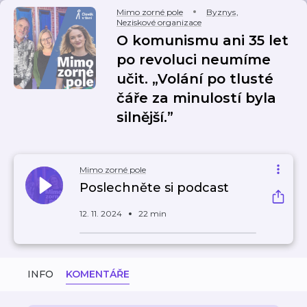
Mimo zorné pole
Byznys
,
Neziskové organizace
O komunismu ani 35 let
po revoluci neumíme
učit. „Volání po tlusté
čáře za minulostí byla
silnější.”
Mimo zorné pole
Poslechněte si podcast
12. 11. 2024
22 min
INFO
KOMENTÁŘE