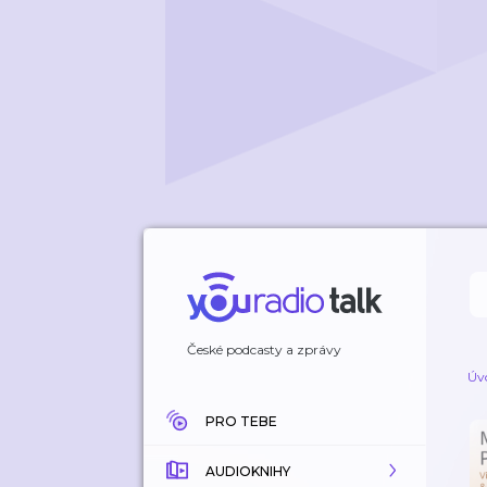
České podcasty a zprávy
Úv
PRO TEBE
AUDIOKNIHY