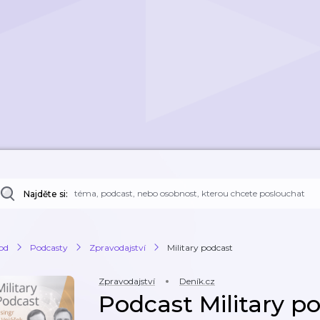
Najděte si:
od
Podcasty
Zpravodajství
Military podcast
Zpravodajství
Deník.cz
Podcast Military p