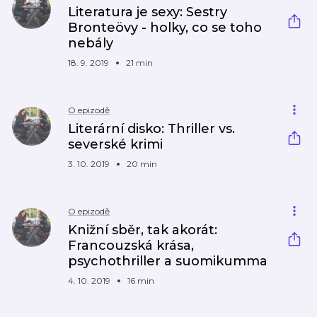
Literatura je sexy: Sestry
Bronteövy - holky, co se toho
nebály
18. 9. 2019
21 min
O epizodě
Literární disko: Thriller vs.
severské krimi
3. 10. 2019
20 min
O epizodě
Knižní sběr, tak akorát:
Francouzská krása,
psychothriller a suomikumma
4. 10. 2019
16 min