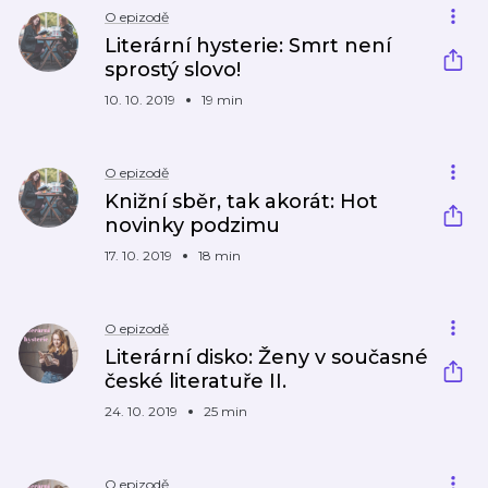
O epizodě
Literární hysterie: Smrt není
sprostý slovo!
10. 10. 2019
19 min
O epizodě
Knižní sběr, tak akorát: Hot
novinky podzimu
17. 10. 2019
18 min
O epizodě
Literární disko: Ženy v současné
české literatuře II.
24. 10. 2019
25 min
O epizodě