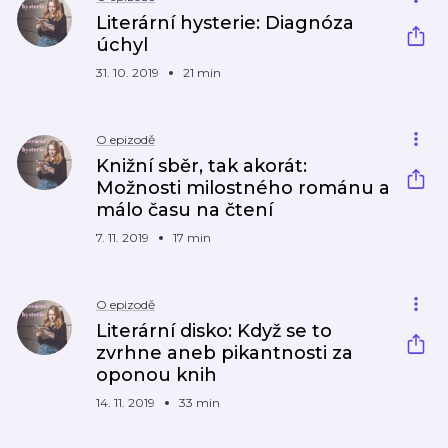
Literární hysterie: Diagnóza
úchyl
31. 10. 2019
21 min
O epizodě
Knižní sběr, tak akorát:
Možnosti milostného románu a
málo času na čtení
7. 11. 2019
17 min
O epizodě
Literární disko: Když se to
zvrhne aneb pikantnosti za
oponou knih
14. 11. 2019
33 min