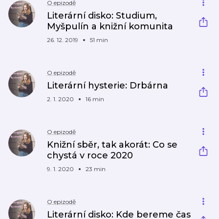
O epizodě
Literární disko: Studium,
Myšpulín a knižní komunita
26. 12. 2019
51 min
O epizodě
Literární hysterie: Drbárna
2. 1. 2020
16 min
O epizodě
Knižní sběr, tak akorát: Co se
chystá v roce 2020
9. 1. 2020
23 min
O epizodě
Literární disko: Kde bereme čas