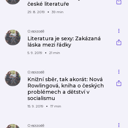
české literatuře
29. 8. 2019
39 min
O epizodě
Literatura je sexy: Zakázaná
láska mezi řádky
5. 9. 2019
21 min
O epizodě
Knižní sběr, tak akorát: Nová
Rowlingová, kniha o českých
problémech a dětství v
socialismu
15. 9. 2019
17 min
O epizodě