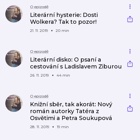
O epizodě
Literární hysterie: Dosti
Wolkera? Tak to pozor!
21. 11. 2019
20 min
O epizodě
Literární disko: O psaní a
cestování s Ladislavem Ziburou
26. 11. 2019
44 min
O epizodě
Knižní sběr, tak akorát: Nový
román autorky Tatéra z
Osvětimi a Petra Soukupová
28. 11. 2019
19 min